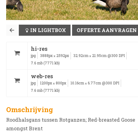
IN LIGHTBOX
OFFERTE AANVRAGEN
hi-res
jpg
3888px
2592px
32.92cm
21.95cm @300 DPI
x
x
7.6 mb (7771 kb)
web-res
jpg
1200px
800px
10.16cm
6.77cm @300 DPI
x
x
7.6 mb (7771 kb)
Omschrijving
Roodhalsgans tussen Rotganzen; Red-breasted Goose
amongst Brent