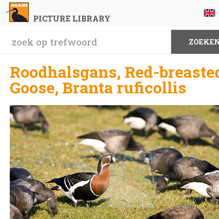
PICTURE LIBRARY
Roodhalsgans, Red-breaste
Goose, Branta ruficollis