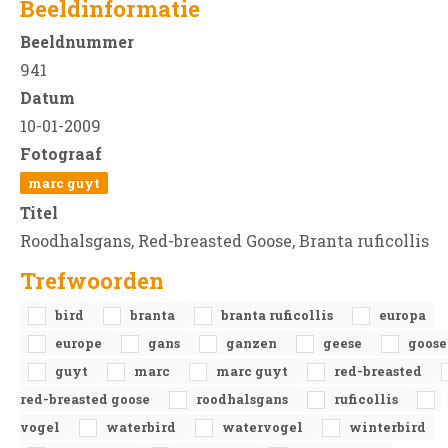
Beeldinformatie
Beeldnummer
941
Datum
10-01-2009
Fotograaf
marc guyt
Titel
Roodhalsgans, Red-breasted Goose, Branta ruficollis
Trefwoorden
bird
branta
branta ruficollis
europa
europe
gans
ganzen
geese
goose
guyt
marc
marc guyt
red-breasted
red-breasted goose
roodhalsgans
ruficollis
vogel
waterbird
watervogel
winterbird