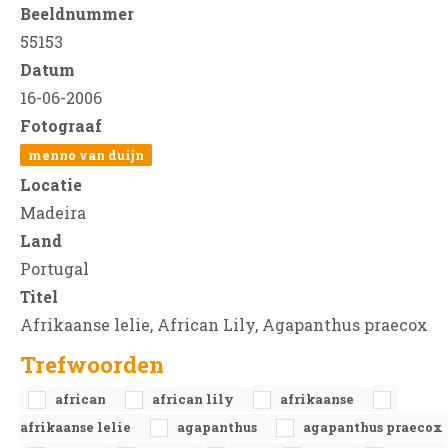
Beeldnummer
55153
Datum
16-06-2006
Fotograaf
menno van duijn
Locatie
Madeira
Land
Portugal
Titel
Afrikaanse lelie, African Lily, Agapanthus praecox
Trefwoorden
african
african lily
afrikaanse
afrikaanse lelie
agapanthus
agapanthus praecox