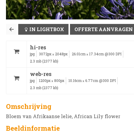
IN LIGHTBOX
OFFERTE AANVRAGEN
hi-res
jpg
3072px
2048px
26.01cm
17.34cm @300 DPI
x
x
2.3 mb (2377 kb)
web-res
jpg
1200px
800px
10.16cm
6.77cm @300 DPI
x
x
2.3 mb (2377 kb)
Omschrijving
Bloem van Afrikaanse lelie, African Lily flower
Beeldinformatie