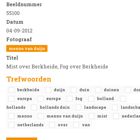
Beeldnummer
55100
Datum
04-09-2012
Fotograaf
menno van duijn
Titel
Mist over Berkheide, Fog over Berkheide
Trefwoorden
berkheide
duijn
duin
duinen
du
europa
europe
fog
holland
hollands
hollands duin
landscape
landsch
menno
menno van duijn
mist
nederla
netherlands
over
van