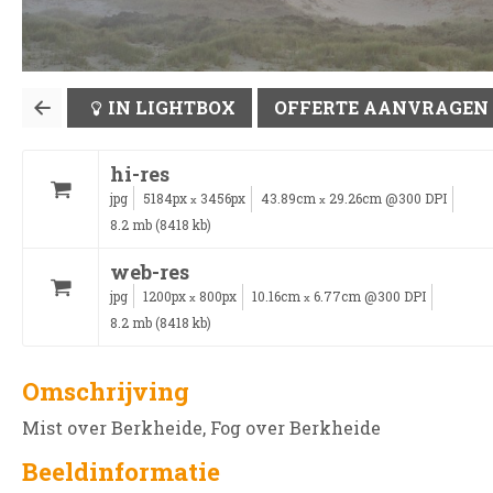
IN LIGHTBOX
OFFERTE AANVRAGEN
hi-res
jpg
5184px
3456px
43.89cm
29.26cm @300 DPI
x
x
8.2 mb (8418 kb)
web-res
jpg
1200px
800px
10.16cm
6.77cm @300 DPI
x
x
8.2 mb (8418 kb)
Omschrijving
Mist over Berkheide, Fog over Berkheide
Beeldinformatie