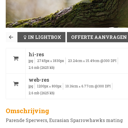
IN LIGHTBOX
OFFERTE AANVRAGEN
hi-res
jpg
2745px
1830px
23.24cm
15.49cm @300 DPI
x
x
2.6 mb (2625 kb)
web-res
jpg
1200px
800px
10.16cm
6.77cm @300 DPI
x
x
2.6 mb (2625 kb)
Omschrijving
Parende Sperwers, Eurasian Sparrowhawks mating