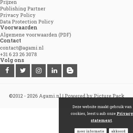
Prijzen
Publishing Partner
Privacy Policy
Data Protection Policy
Voorwaarden
Algemene voorwaarden (PDF)
Contact
contact@agami.nl
+31 6 23 26 3078
Volg ons
©2012 - 2026
Agami.nl
|
Powered by Picture Pack
Deze website maakt gebruik van
cookies, leest u aub onze
Privac
statement
.
meer informatie
akkoord