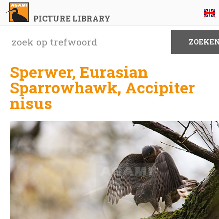
PICTURE LIBRARY
Sperwer, Eurasian
Sparrowhawk, Accipiter
nisus