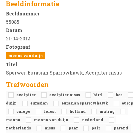
Beeldinformatie
Beeldnummer
55085
Datum
21-04-2012
Fotograaf
menno van duijn
Titel
Sperwer, Eurasian Sparrowhawk, Accipiter nisus
Trefwoorden
accipiter
accipiter nisus
bird
bos
duijn
eurasian
eurasian sparrowhawk
euro
europe
forest
holland
mating
menno
menno van duijn
nederland
netherlands
nisus
paar
pair
parend