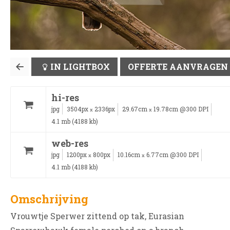
IN LIGHTBOX
OFFERTE AANVRAGEN
hi-res
jpg
3504px
2336px
29.67cm
19.78cm @300 DPI
x
x
4.1 mb (4188 kb)
web-res
jpg
1200px
800px
10.16cm
6.77cm @300 DPI
x
x
4.1 mb (4188 kb)
Omschrijving
Vrouwtje Sperwer zittend op tak, Eurasian