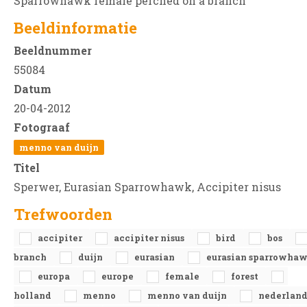
Sparrowhawk female perched on a branch
Beeldinformatie
Beeldnummer
55084
Datum
20-04-2012
Fotograaf
menno van duijn
Titel
Sperwer, Eurasian Sparrowhawk, Accipiter nisus
Trefwoorden
accipiter
accipiter nisus
bird
bos
branch
duijn
eurasian
eurasian sparrowha
europa
europe
female
forest
holland
menno
menno van duijn
nederlan