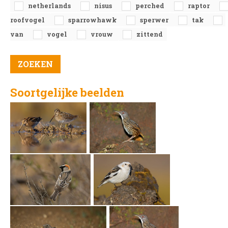
netherlands
nisus
perched
raptor
roofvogel
sparrowhawk
sperwer
tak
van
vogel
vrouw
zittend
Soortgelijke beelden