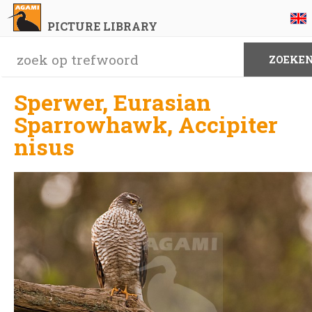
PICTURE LIBRARY
Sperwer, Eurasian
Sparrowhawk, Accipiter
nisus