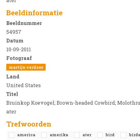
ater
Beeldinformatie
Beeldnummer
54957
Datum
10-09-2011
Fotograaf
martijn verdoes
Land
United States
Titel
Bruinkop Koevogel; Brown-headed Cowbird; Molothr
ater
Trefwoorden
america
amerika
ater
bird
bird