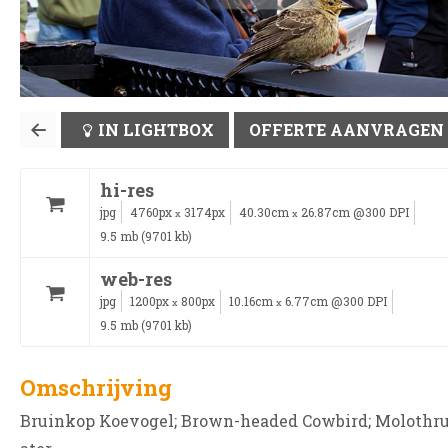
IN LIGHTBOX
OFFERTE AANVRAGEN
hi-res
jpg
4760px
3174px
40.30cm
26.87cm @300 DPI
x
x
9.5 mb (9701 kb)
web-res
jpg
1200px
800px
10.16cm
6.77cm @300 DPI
x
x
9.5 mb (9701 kb)
Omschrijving
Bruinkop Koevogel; Brown-headed Cowbird; Molothr