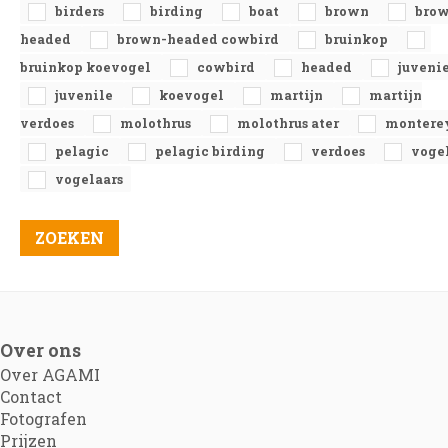
birders
birding
boat
brown
bro
headed
brown-headed cowbird
bruinkop
bruinkop koevogel
cowbird
headed
juveni
juvenile
koevogel
martijn
martijn
verdoes
molothrus
molothrus ater
montere
pelagic
pelagic birding
verdoes
voge
vogelaars
Over ons
Over AGAMI
Contact
Fotografen
Prijzen