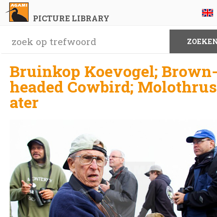
PICTURE LIBRARY
Bruinkop Koevogel; Brown
headed Cowbird; Molothrus
ater