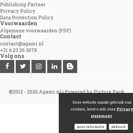
Publishing Partner
Privacy Policy
Data Protection Policy
Voorwaarden
Algemene voorwaarden (PDF)
Contact
contact@agami.nl
+31 6 23 26 3078
Volg ons
©2012 - 2026
Agami.nl
|
Powered by Picture Pack
Deze website maakt gebruik van
cookies, leest u aub onze
Privac
statement
.
meer informatie
akkoord