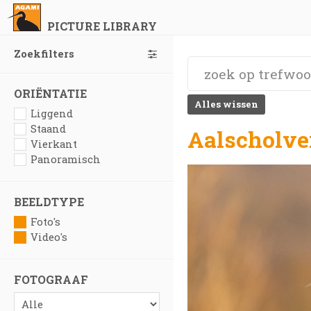
PICTURE LIBRARY
Zoekfilters
ORIËNTATIE
Alles wissen
Liggend
Staand
Aalscholve
Vierkant
Panoramisch
BEELDTYPE
Foto's
Video's
FOTOGRAAF