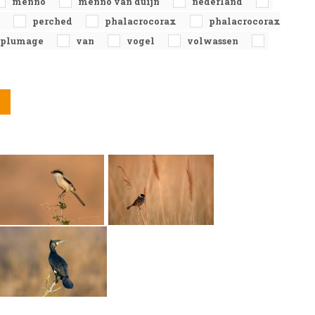
menno
menno van duijn
nederland
s
perched
phalacrocorax
phalacrocorax
plumage
van
vogel
volwassen