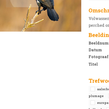
Omschr
Volwassen 
perched o
Beeldin
Beeldnum
Datum
Fotograaf
Titel
Trefwo
aalsch
plumage
europ