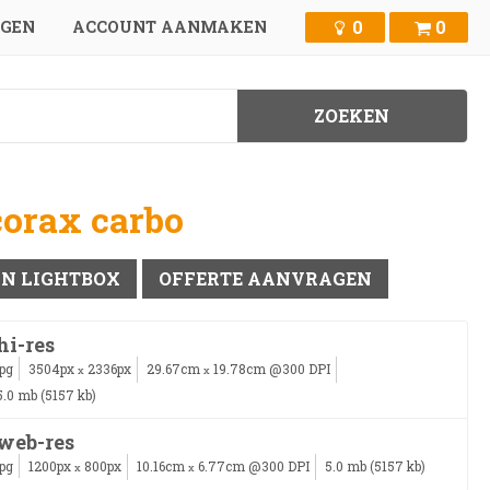
0
0
GGEN
ACCOUNT AANMAKEN
corax carbo
IN LIGHTBOX
OFFERTE AANVRAGEN
hi-res
jpg
3504px
2336px
29.67cm
19.78cm @300 DPI
x
x
5.0 mb (5157 kb)
web-res
jpg
1200px
800px
10.16cm
6.77cm @300 DPI
5.0 mb (5157 kb)
x
x