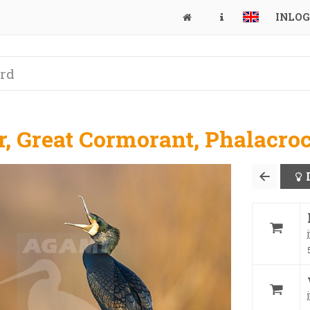
INLO
r, Great Cormorant, Phalacro