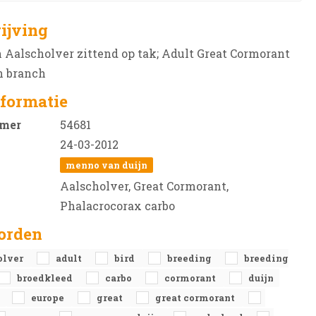
ijving
Aalscholver zittend op tak; Adult Great Cormorant
n branch
formatie
mer
54681
24-03-2012
menno van duijn
Aalscholver, Great Cormorant,
Phalacrocorax carbo
orden
olver
adult
bird
breeding
breeding
broedkleed
carbo
cormorant
duijn
a
europe
great
great cormorant