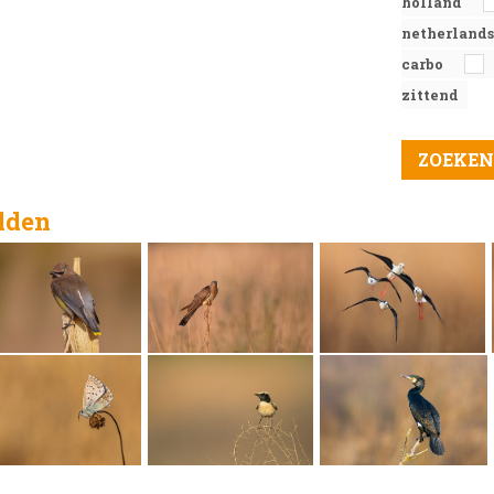
holland
netherland
carbo
zittend
elden