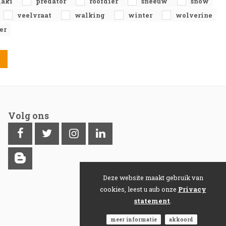
mäki
predator
roofdier
sneeuw
snow
veelvraat
walking
winter
wolverine
er
Volg ons
Deze website maakt gebruik van
cookies, leest u aub onze
Privacy
statement
.
meer informatie
akkoord