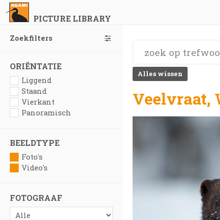
PICTURE LIBRARY
Zoekfilters
ORIËNTATIE
Alles wissen
Liggend
Staand
Veelvraat, 
Vierkant
Panoramisch
BEELDTYPE
Foto's
Video's
FOTOGRAAF