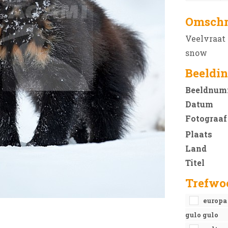
Omschr
Veelvraat 
snow
Beeldin
Beeldnum
Datum
Fotograaf
Plaats
Land
Titel
Trefwo
europ
gulo gulo