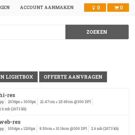
0
0
GGEN
ACCOUNT AANMAKEN
IN LIGHTBOX
OFFERTE AANVRAGEN
hi-res
jpg
2536px
3030px
21.47cm
25.65cm @300 DPI
x
x
2.6 mb (2673 kb)
web-res
jpg
1004px
1200px
8.50cm
10.16cm @300 DPI
2.6 mb (2673 kb)
x
x