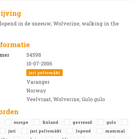
ijving
lopend in de sneeuw; Wolverine, walking in the
formatie
mer
54598
10-07-2006
jari peltomäki
Varanger
Norway
Veelvraat, Wolverine, Gulo gulo
orden
a
europe
finland
gevreesd
gulo
jari
jari peltomäki
lopend
mammal