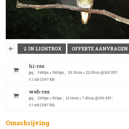
IN LIGHTBOX
OFFERTE AANVRAGEN
hi-res
jpg
3461px
2604px
29.30cm
22.05cm @300 DPI
x
x
3.1 mb (3187 kb)
web-res
jpg
1200px
903px
10.16cm
7.65cm @300 DPI
x
x
3.1 mb (3187 kb)
Omschrijving