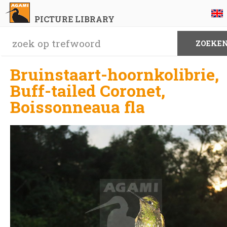
PICTURE LIBRARY
Bruinstaart-hoornkolibrie,
Buff-tailed Coronet,
Boissonneaua fla