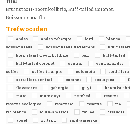
Titel
Bruinstaart-hoornkolibrie, Buff-tailed Coronet,
Boissonneaua fla
Trefwoorden
andes
andes gebergte
bird
blanco
boissonneaua
boissonneaua flavescens
bruinstaar
bruinstaart-hoornkolibrie
buff
buff-tailed
buff-tailed coronet
central
central andes
coffee
coffee triangle
colombia
cordillera
cordillera central
coronet
ecologica
f
flavescens
gebergte
guyt
hoornkolibr
marc
marc guyt
perched
reserva
reserva ecologica
reservaat
reserve
rio
rio blanco
south-america
tailed
triangle
vogel
zittend
zuid-amerika