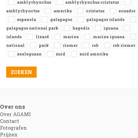
amblyrhynchus
amblyrhynchus cristatus
amblyrhynctus
amerika
cristatus
ecuador
espanola
galapagos
galapagos islands
galapagos national park
hagedis
iguana
islands
lizard
marine
marine iguana
national
park
riemer
rob
rob riemer
zeeleguaan
zuid
zuid amerika
Over ons
Over AGAMI
Contact
Fotografen
Prijzen