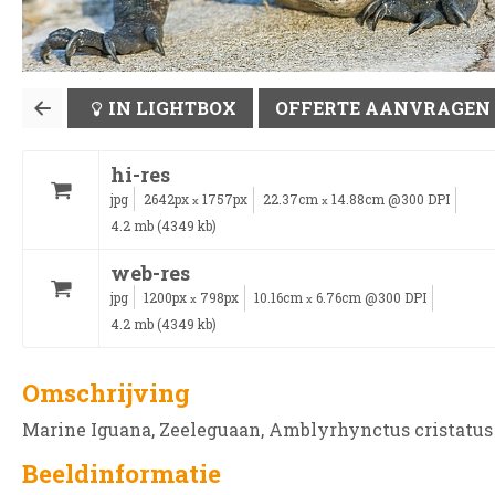
IN LIGHTBOX
OFFERTE AANVRAGEN
hi-res
jpg
2642px
1757px
22.37cm
14.88cm @300 DPI
x
x
4.2 mb (4349 kb)
web-res
jpg
1200px
798px
10.16cm
6.76cm @300 DPI
x
x
4.2 mb (4349 kb)
Omschrijving
Marine Iguana, Zeeleguaan, Amblyrhynctus cristatus
Beeldinformatie