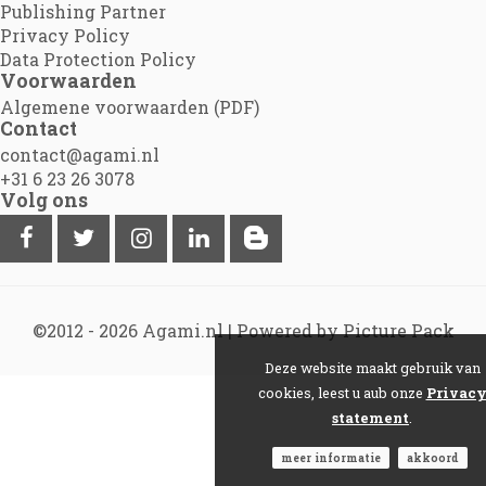
Publishing Partner
Privacy Policy
Data Protection Policy
Voorwaarden
Algemene voorwaarden (PDF)
Contact
contact@agami.nl
+31 6 23 26 3078
Volg ons
©2012 - 2026
Agami.nl
|
Powered by Picture Pack
Deze website maakt gebruik van
cookies, leest u aub onze
Privac
statement
.
meer informatie
akkoord