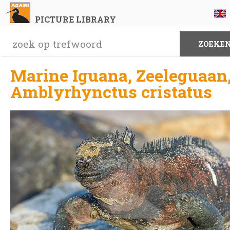
PICTURE LIBRARY
Marine Iguana, Zeeleguaan
Amblyrhynctus cristatus