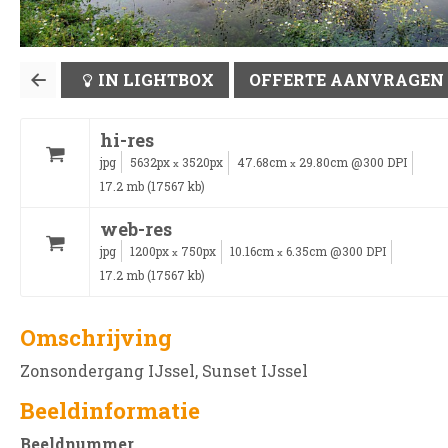
IN LIGHTBOX
OFFERTE AANVRAGEN
hi-res
jpg
5632px
3520px
47.68cm
29.80cm @300 DPI
x
x
17.2 mb (17567 kb)
web-res
jpg
1200px
750px
10.16cm
6.35cm @300 DPI
x
x
17.2 mb (17567 kb)
Omschrijving
Zonsondergang IJssel, Sunset IJssel
Beeldinformatie
Beeldnummer