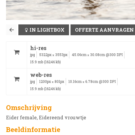
IN LIGHTBOX
OFFERTE AANVRAGEN
hi-res
jpg
5322px
3553px
45.06cm
30.08cm @300 DPI
x
x
15.9 mb (16246 kb)
web-res
jpg
1200px
801px
10.16cm
6.78cm @300 DPI
x
x
15.9 mb (16246 kb)
Omschrijving
Eider female, Eidereend vrouwtje
Beeldinformatie