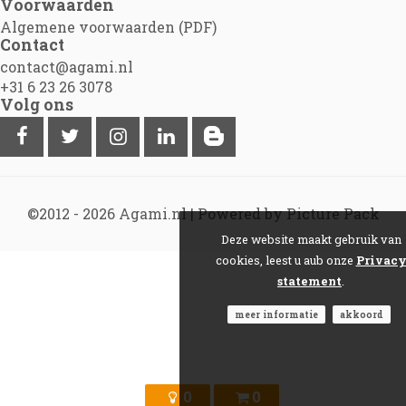
Voorwaarden
Algemene voorwaarden (PDF)
Contact
contact@agami.nl
+31 6 23 26 3078
Volg ons
©2012 - 2026
Agami.nl
|
Powered by Picture Pack
Deze website maakt gebruik van
cookies, leest u aub onze
Privac
statement
.
meer informatie
akkoord
0
0