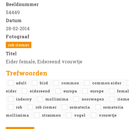
Beeldnummer
54449
Datum
28-02-2014
Fotograaf
rob riemer
Titel
Eider female, Eidereend vrouwtje
Trefwoorden
adult
bird
common
common eider
eider
eidereend
europa
europe
femal
inderoy
mollissima
noorwegen
rieme
rob
rob riemer
somateria
somateria
mollissima
straumen
vogel
vrouwtje