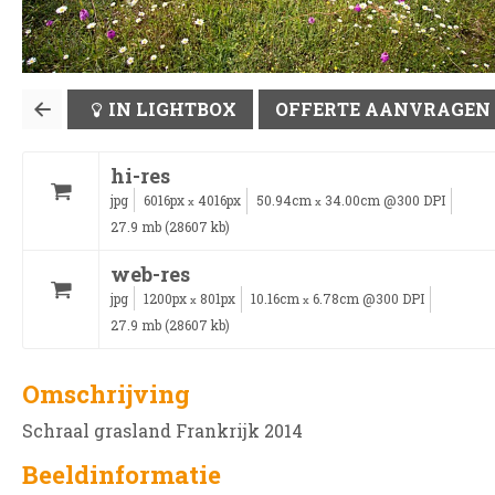
IN LIGHTBOX
OFFERTE AANVRAGEN
hi-res
jpg
6016px
4016px
50.94cm
34.00cm @300 DPI
x
x
27.9 mb (28607 kb)
web-res
jpg
1200px
801px
10.16cm
6.78cm @300 DPI
x
x
27.9 mb (28607 kb)
Omschrijving
Schraal grasland Frankrijk 2014
Beeldinformatie