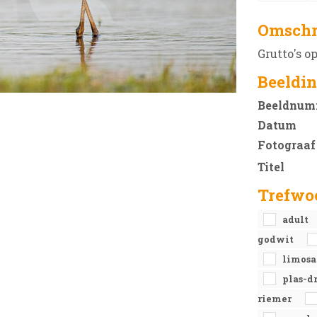
Omschr
Grutto's o
Beeldin
Beeldnum
Datum
Fotograaf
Titel
Trefwo
adult
godwit
limos
plas-d
riemer