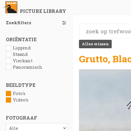
PICTURE LIBRARY
Zoekfilters
ORIËNTATIE
Alles wissen
Liggend
Staand
Grutto, Bla
Vierkant
Panoramisch
BEELDTYPE
Foto's
Video's
FOTOGRAAF