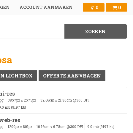
0
0
GGEN
ACCOUNT AANMAKEN
osa
IN LIGHTBOX
OFFERTE AANVRAGEN
hi-res
jpg
3857px
2575px
32.66cm
21.80cm @300 DPI
x
x
9.0 mb (9197 kb)
web-res
jpg
1200px
801px
10.16cm
6.78cm @300 DPI
9.0 mb (9197 kb)
x
x