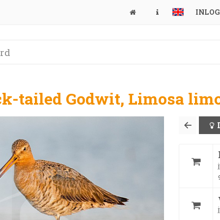
INLO
ck-tailed Godwit, Limosa lim