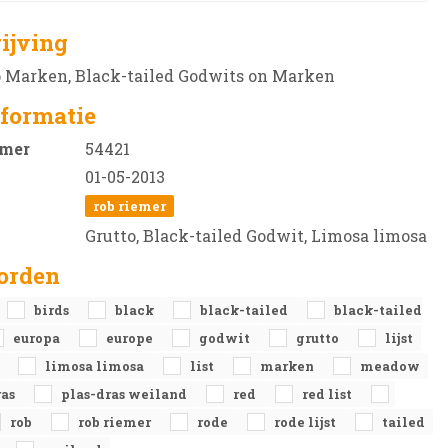
ijving
p Marken, Black-tailed Godwits on Marken
formatie
mer
54421
01-05-2013
rob riemer
Grutto, Black-tailed Godwit, Limosa limosa
orden
birds
black
black-tailed
black-tailed
europa
europe
godwit
grutto
lijst
a
limosa limosa
list
marken
meadow
ras
plas-dras weiland
red
red list
rob
rob riemer
rode
rode lijst
tailed