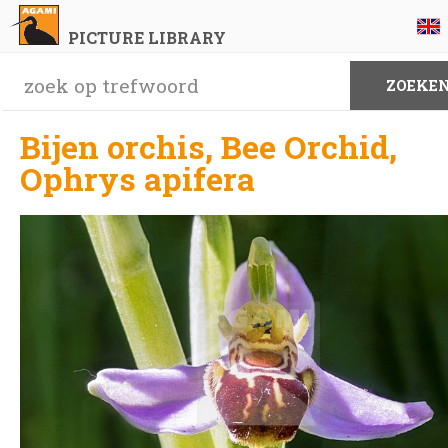
PICTURE LIBRARY
Bijen orchis, Bee Orchid,
Ophrys apifera