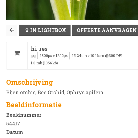
IN LIGHTBOX
OFFERTE AANVRAGEN
hi-res
jpg
1800px
1200px
15.24cm
10.16cm @300 DPI
x
x
1.8 mb (1856 kb)
Omschrijving
Bijen orchis, Bee Orchid, Ophrys apifera
Beeldinformatie
Beeldnummer
54417
Datum