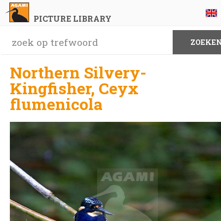
PICTURE LIBRARY
Northern Silvery-
Kingfisher, Ceyx
flumenicola