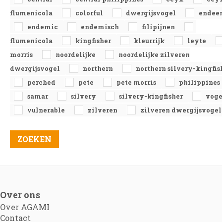
flumenicola
colorful
dwergijsvogel
endee
endemic
endemisch
filipijnen
flumenicola
kingfisher
kleurrijk
leyte
morris
noordelijke
noordelijke zilveren
dwergijsvogel
northern
northern silvery-kingfis
perched
pete
pete morris
philippines
samar
silvery
silvery-kingfisher
voge
vulnerable
zilveren
zilveren dwergijsvogel
Over ons
Over AGAMI
Contact