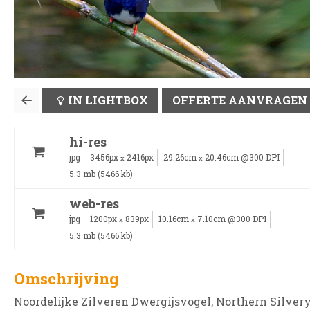
IN LIGHTBOX
OFFERTE AANVRAGEN
hi-res
jpg
3456px
2416px
29.26cm
20.46cm @300 DPI
x
x
5.3 mb (5466 kb)
web-res
jpg
1200px
839px
10.16cm
7.10cm @300 DPI
x
x
5.3 mb (5466 kb)
Omschrijving
Noordelijke Zilveren Dwergijsvogel, Northern Silvery