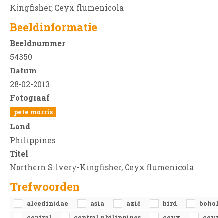
Kingfisher, Ceyx flumenicola
Beeldinformatie
Beeldnummer
54350
Datum
28-02-2013
Fotograaf
pete morris
Land
Philippines
Titel
Northern Silvery-Kingfisher, Ceyx flumenicola
Trefwoorden
alcedinidae
asia
azië
bird
boho
central
central philippines
ceyx
cey