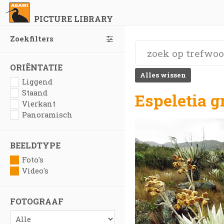
PICTURE LIBRARY
Zoekfilters
ORIËNTATIE
Alles wissen
Liggend
Staand
Espeletia 
Vierkant
Panoramisch
BEELDTYPE
Foto's
Video's
FOTOGRAAF