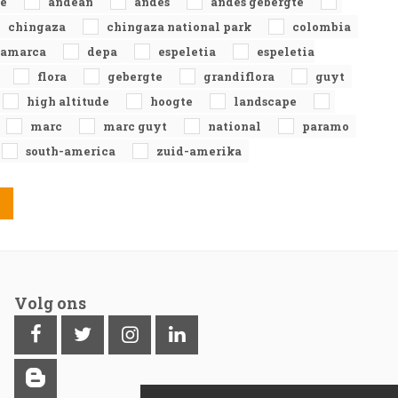
de
andean
andes
andes gebergte
chingaza
chingaza national park
colombia
namarca
depa
espeletia
espeletia
flora
gebergte
grandiflora
guyt
high altitude
hoogte
landscape
marc
marc guyt
national
paramo
south-america
zuid-amerika
Volg ons