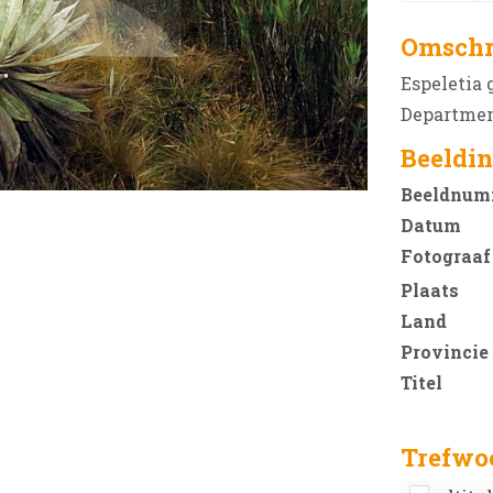
Omschr
Espeletia 
Departmen
Beeldin
Beeldnum
Datum
Fotograaf
Plaats
Land
Provincie
Titel
Trefwo