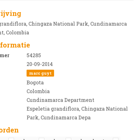
ijving
grandiflora, Chingaza National Park, Cundinamarca
t, Colombia
formatie
mer
54285
20-09-2014
marc guyt
Bogota
Colombia
Cundinamarca Department
Espeletia grandiflora, Chingaza National
Park, Cundinamarca Depa
orden