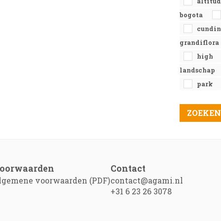
altitu
bogota
cundi
grandiflora
high
landschap
park
oorwaarden
Contact
lgemene voorwaarden (PDF)
contact@agami.nl
+31 6 23 26 3078