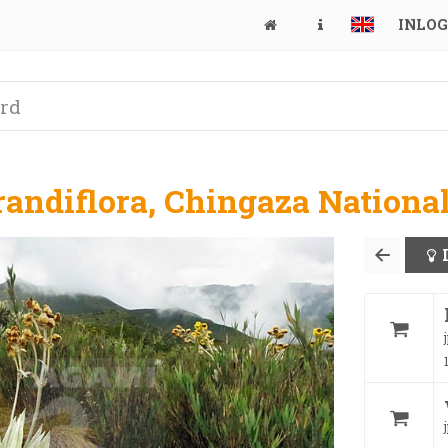
INLO
grandiflora, Chingaza Nation