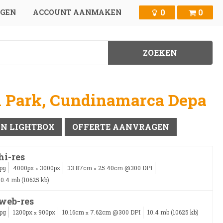
0
0
GGEN
ACCOUNT AANMAKEN
al Park, Cundinamarca Depa
IN LIGHTBOX
OFFERTE AANVRAGEN
hi-res
jpg
4000px
3000px
33.87cm
25.40cm @300 DPI
x
x
10.4 mb (10625 kb)
web-res
jpg
1200px
900px
10.16cm
7.62cm @300 DPI
10.4 mb (10625 kb)
x
x