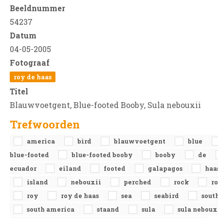
Beeldnummer
54237
Datum
04-05-2005
Fotograaf
roy de haas
Titel
Blauwvoetgent, Blue-footed Booby, Sula nebouxii
Trefwoorden
america
bird
blauwvoetgent
blue
blue-footed
blue-footed booby
booby
de
ecuador
eiland
footed
galapagos
haa
island
nebouxii
perched
rock
ro
roy
roy de haas
sea
seabird
sout
south america
staand
sula
sula neboux