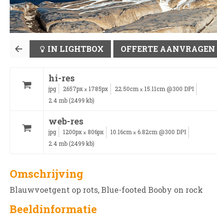
IN LIGHTBOX
OFFERTE AANVRAGEN
hi-res
jpg
2657px
1785px
22.50cm
15.11cm @300 DPI
x
x
2.4 mb (2499 kb)
web-res
jpg
1200px
806px
10.16cm
6.82cm @300 DPI
x
x
2.4 mb (2499 kb)
Omschrijving
Blauwvoetgent op rots, Blue-footed Booby on rock
Beeldinformatie