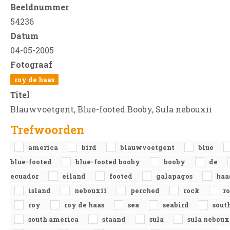
Beeldnummer
54236
Datum
04-05-2005
Fotograaf
roy de haas
Titel
Blauwvoetgent, Blue-footed Booby, Sula nebouxii
Trefwoorden
america
bird
blauwvoetgent
blue
blue-footed
blue-footed booby
booby
de
ecuador
eiland
footed
galapagos
haa
island
nebouxii
perched
rock
ro
roy
roy de haas
sea
seabird
sout
south america
staand
sula
sula neboux