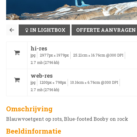
IN LIGHTBOX
OFFERTE AANVRAGEN
hi-res
jpg
2977px
1979px
25.21cm
16.76cm @300 DPI
x
x
2.7 mb (2796 kb)
web-res
jpg
1200px
798px
10.16cm
6.76cm @300 DPI
x
x
2.7 mb (2796 kb)
Omschrijving
Blauwvoetgent op rots, Blue-footed Booby on rock
Beeldinformatie