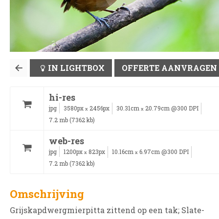
IN LIGHTBOX
OFFERTE AANVRAGEN
hi-res
jpg
3580px
2456px
30.31cm
20.79cm @300 DPI
x
x
7.2 mb (7362 kb)
web-res
jpg
1200px
823px
10.16cm
6.97cm @300 DPI
x
x
7.2 mb (7362 kb)
Omschrijving
Grijskapdwergmierpitta zittend op een tak; Slate-