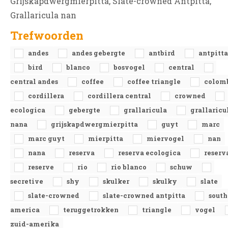
Grijskapdwergmierpitta, Slate-crowned Antpitta,
Grallaricula nan
Trefwoorden
andes
andes gebergte
antbird
antpitta
bird
blanco
bosvogel
central
central andes
coffee
coffee triangle
colom
cordillera
cordillera central
crowned
ecologica
gebergte
grallaricula
grallaricu
nana
grijskapdwergmierpitta
guyt
marc
marc guyt
mierpitta
miervogel
nan
nana
reserva
reserva ecologica
reserv
reserve
rio
rio blanco
schuw
secretive
shy
skulker
skulky
slate
slate-crowned
slate-crowned antpitta
south
america
teruggetrokken
triangle
vogel
zuid-amerika