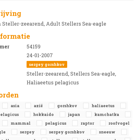
ijving
Steller-zeearend, Adult Stellers Sea-eagle
formatie
mer
54159
24-01-2007
sergey gorshkov
Steller-zeearend, Stellers Sea-eagle,
Haliaeetus pelagicus
orden
asia
azië
gorshkov
haliaeetus
pelagicus
hokkaido
japan
kamchatka
mammal
pelagicus
raptor
roofvogel
gle
sergey
sergey gorshkov
sneeuw