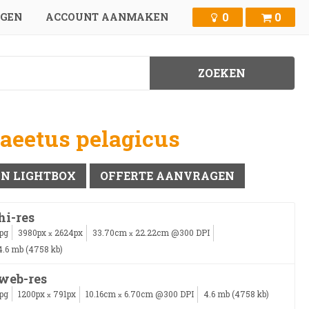
0
0
GGEN
ACCOUNT AANMAKEN
liaeetus pelagicus
IN LIGHTBOX
OFFERTE AANVRAGEN
hi-res
jpg
3980px
2624px
33.70cm
22.22cm @300 DPI
x
x
4.6 mb (4758 kb)
web-res
jpg
1200px
791px
10.16cm
6.70cm @300 DPI
4.6 mb (4758 kb)
x
x