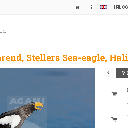
INLO
arend, Stellers Sea-eagle, Ha