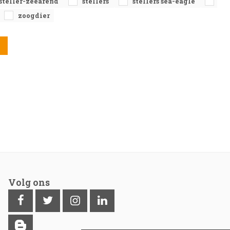
steller-zeearend
stellers
stellers sea-eagle
zoogdier
Volg ons