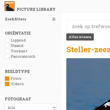
PICTURE LIBRARY
Zoekfilters
ORIËNTATIE
Alles wissen
Liggend
Staand
Steller-zee
Vierkant
Panoramisch
BEELDTYPE
Foto's
Video's
FOTOGRAAF