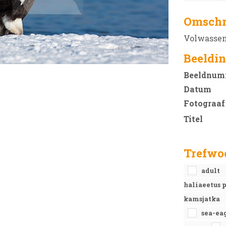
Omschr
Volwassen 
Beeldin
Beeldnum
Datum
Fotograaf
Titel
Trefwo
adult
haliaeetus 
kamsjatka
sea-ea