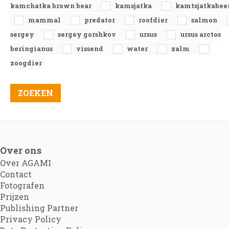
kamchatka brown bear
kamsjatka
kamtsjatkabee
mammal
predator
roofdier
salmon
sergey
sergey gorshkov
ursus
ursus arctos
beringianus
vissend
water
zalm
zoogdier
Over ons
Over AGAMI
Contact
Fotografen
Prijzen
Publishing Partner
Privacy Policy