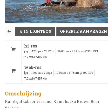
IN LIGHTBOX
OFFERTE AANVRAGEN
hi-res
jpg
4256px
2832px
36.03cm
23.98cm @300 DPI
x
x
7.2 mb (7415 kb)
web-res
jpg
1200px
798px
10.16cm
6.76cm @300 DPI
x
x
7.2 mb (7415 kb)
Omschrijving
Kamtsjatkabeer vissend, Kamchatka Brown Bear