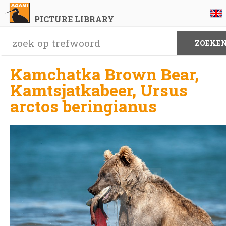
PICTURE LIBRARY
Kamchatka Brown Bear,
Kamtsjatkabeer, Ursus
arctos beringianus