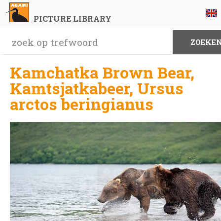
PICTURE LIBRARY
Kamchatka Brown Bear,
Kamtsjatkabeer, Ursus
arctos beringianus