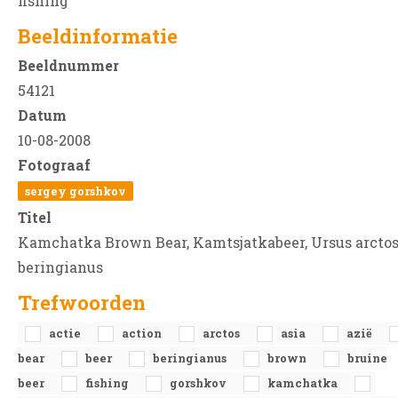
fishing
Beeldinformatie
Beeldnummer
54121
Datum
10-08-2008
Fotograaf
sergey gorshkov
Titel
Kamchatka Brown Bear, Kamtsjatkabeer, Ursus arcto
beringianus
Trefwoorden
actie
action
arctos
asia
azië
bear
beer
beringianus
brown
bruine
beer
fishing
gorshkov
kamchatka