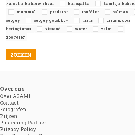
kamchatka brown bear
kamsjatka
kamtsjatkabee
mammal
predator
roofdier
salmon
sergey
sergey gorshkov
ursus
ursus arctos
beringianus
vissend
water
zalm
zoogdier
Over ons
Over AGAMI
Contact
Fotografen
Prijzen
Publishing Partner
Privacy Policy