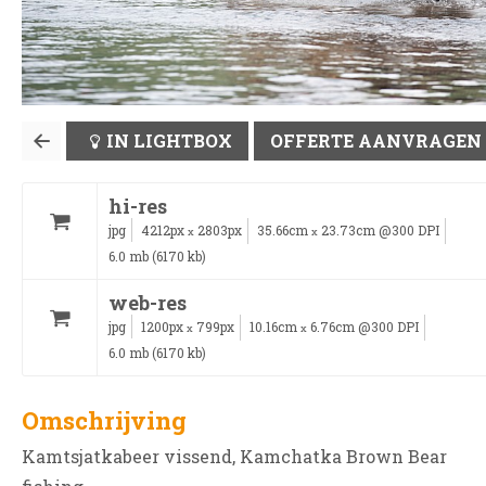
IN LIGHTBOX
OFFERTE AANVRAGEN
hi-res
jpg
4212px
2803px
35.66cm
23.73cm @300 DPI
x
x
6.0 mb (6170 kb)
web-res
jpg
1200px
799px
10.16cm
6.76cm @300 DPI
x
x
6.0 mb (6170 kb)
Omschrijving
Kamtsjatkabeer vissend, Kamchatka Brown Bear