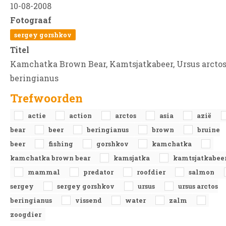
10-08-2008
Fotograaf
sergey gorshkov
Titel
Kamchatka Brown Bear, Kamtsjatkabeer, Ursus arcto
beringianus
Trefwoorden
actie
action
arctos
asia
azië
bear
beer
beringianus
brown
bruine
beer
fishing
gorshkov
kamchatka
kamchatka brown bear
kamsjatka
kamtsjatkabee
mammal
predator
roofdier
salmon
sergey
sergey gorshkov
ursus
ursus arctos
beringianus
vissend
water
zalm
zoogdier