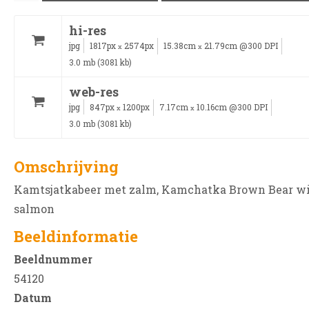
hi-res
jpg
1817px
2574px
15.38cm
21.79cm @300 DPI
x
x
3.0 mb (3081 kb)
web-res
jpg
847px
1200px
7.17cm
10.16cm @300 DPI
x
x
3.0 mb (3081 kb)
Omschrijving
Kamtsjatkabeer met zalm, Kamchatka Brown Bear w
salmon
Beeldinformatie
Beeldnummer
54120
Datum