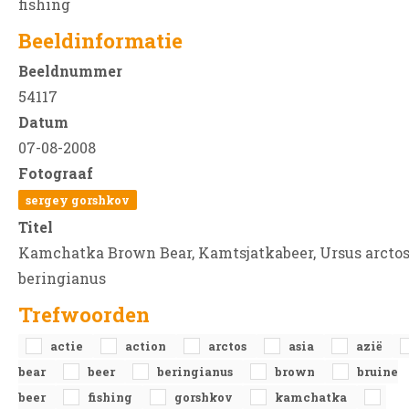
fishing
Beeldinformatie
Beeldnummer
54117
Datum
07-08-2008
Fotograaf
sergey gorshkov
Titel
Kamchatka Brown Bear, Kamtsjatkabeer, Ursus arcto
beringianus
Trefwoorden
actie
action
arctos
asia
azië
bear
beer
beringianus
brown
bruine
beer
fishing
gorshkov
kamchatka