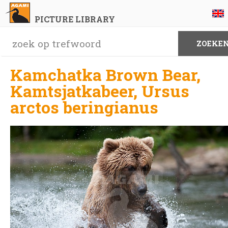
PICTURE LIBRARY
Kamchatka Brown Bear,
Kamtsjatkabeer, Ursus
arctos beringianus