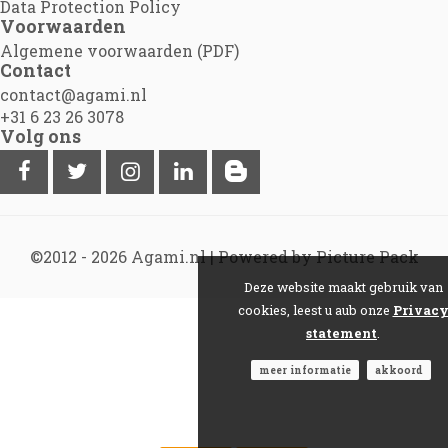
Data Protection Policy
Voorwaarden
Algemene voorwaarden (PDF)
Contact
contact@agami.nl
+31 6 23 26 3078
Volg ons
©2012 - 2026
Agami.nl
|
Powered by Picture Pack
Deze website maakt gebruik van
cookies, leest u aub onze
Privac
statement
.
meer informatie
akkoord