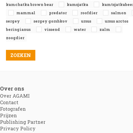
kamchatka brown bear
kamsjatka
kamtsjatkabee
mammal
predator
roofdier
salmon
sergey
sergey gorshkov
ursus
ursus arctos
beringianus
vissend
water
zalm
zoogdier
Over ons
Over AGAMI
Contact
Fotografen
Prijzen
Publishing Partner
Privacy Policy