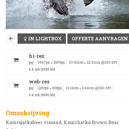
IN LIGHTBOX
OFFERTE AANVRAGEN
hi-res
jpg
3947px
2659px
33.42cm
22.51cm @300 DPI
x
x
6.4 mb (6580 kb)
web-res
jpg
1200px
808px
10.16cm
6.84cm @300 DPI
x
x
6.4 mb (6580 kb)
Omschrijving
Kamtsjatkabeer vissend, Kamchatka Brown Bear