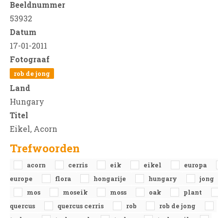
Beeldnummer
53932
Datum
17-01-2011
Fotograaf
rob de jong
Land
Hungary
Titel
Eikel, Acorn
Trefwoorden
acorn
cerris
eik
eikel
europa
europe
flora
hongarije
hungary
jong
mos
moseik
moss
oak
plant
quercus
quercus cerris
rob
rob de jong