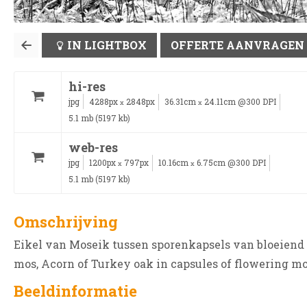
IN LIGHTBOX
OFFERTE AANVRAGEN
hi-res
jpg
4288px
2848px
36.31cm
24.11cm @300 DPI
x
x
5.1 mb (5197 kb)
web-res
jpg
1200px
797px
10.16cm
6.75cm @300 DPI
x
x
5.1 mb (5197 kb)
Omschrijving
Eikel van Moseik tussen sporenkapsels van bloeiend
mos, Acorn of Turkey oak in capsules of flowering m
Beeldinformatie