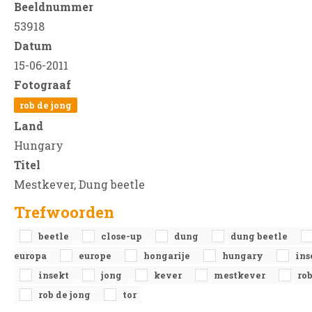
Beeldnummer
53918
Datum
15-06-2011
Fotograaf
rob de jong
Land
Hungary
Titel
Mestkever, Dung beetle
Trefwoorden
beetle
close-up
dung
dung beetle
europa
europe
hongarije
hungary
ins
insekt
jong
kever
mestkever
ro
rob de jong
tor