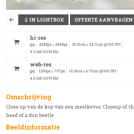
IN LIGHTBOX
OFFERTE AANVRAGEN
hi-res
jpg
4288px
2848px
36.31cm
24.11cm @300 DPI
x
x
4.2 mb (4339 kb)
web-res
jpg
1200px
797px
10.16cm
6.75cm @300 DPI
x
x
4.2 mb (4339 kb)
Omschrijving
Close up van de kop van een mestkever, Closeup of th
head of a dun beetle
Beeldinformatie