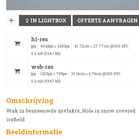
IN LIGHTBOX
OFFERTE AANVRAGEN
hi-res
jpg
4928px
3280px
41.72cm
27.77cm @300 DPI
x
x
5.2 mb (5347 kb)
web-res
jpg
1200px
799px
10.16cm
6.76cm @300 DPI
x
x
5.2 mb (5347 kb)
Omschrijving
Wak in besneeuwde ijsvlakte, Hole in snow covered
icefield
Beeldinformatie