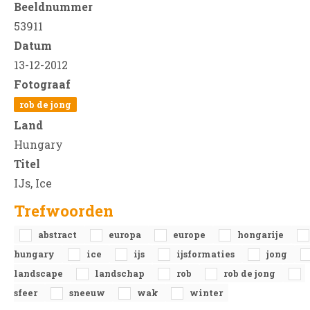
Beeldnummer
53911
Datum
13-12-2012
Fotograaf
rob de jong
Land
Hungary
Titel
IJs, Ice
Trefwoorden
abstract
europa
europe
hongarije
hungary
ice
ijs
ijsformaties
jong
landscape
landschap
rob
rob de jong
sfeer
sneeuw
wak
winter