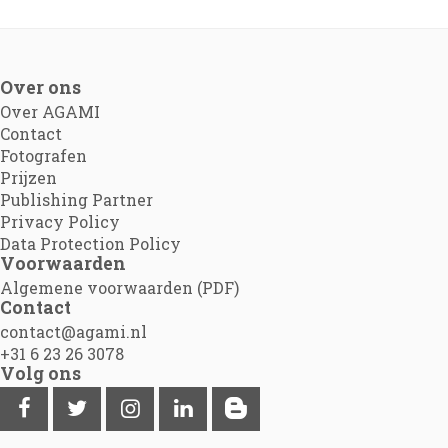
Over ons
Over AGAMI
Contact
Fotografen
Prijzen
Publishing Partner
Privacy Policy
Data Protection Policy
Voorwaarden
Algemene voorwaarden (PDF)
Contact
contact@agami.nl
+31 6 23 26 3078
Volg ons