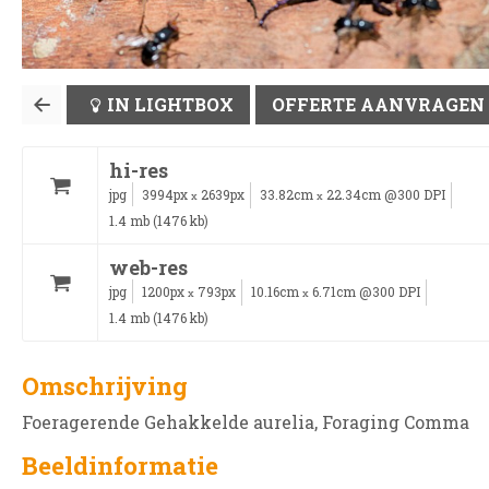
IN LIGHTBOX
OFFERTE AANVRAGEN
hi-res
jpg
3994px
2639px
33.82cm
22.34cm @300 DPI
x
x
1.4 mb (1476 kb)
web-res
jpg
1200px
793px
10.16cm
6.71cm @300 DPI
x
x
1.4 mb (1476 kb)
Omschrijving
Foeragerende Gehakkelde aurelia, Foraging Comma
Beeldinformatie