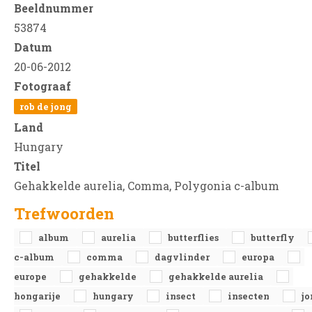
Beeldnummer
53874
Datum
20-06-2012
Fotograaf
rob de jong
Land
Hungary
Titel
Gehakkelde aurelia, Comma, Polygonia c-album
Trefwoorden
album
aurelia
butterflies
butterfly
c-album
comma
dagvlinder
europa
europe
gehakkelde
gehakkelde aurelia
hongarije
hungary
insect
insecten
jo