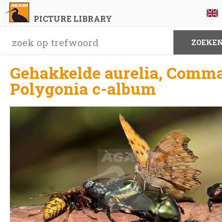
PICTURE LIBRARY
Gehakkelde aurelia, Comma
Polygonia c-album