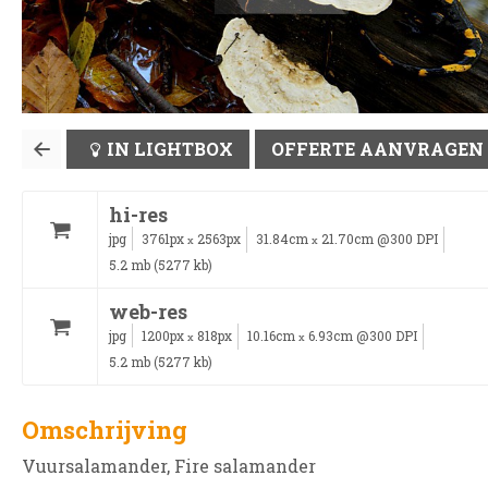
IN LIGHTBOX
OFFERTE AANVRAGEN
hi-res
jpg
3761px
2563px
31.84cm
21.70cm @300 DPI
x
x
5.2 mb (5277 kb)
web-res
jpg
1200px
818px
10.16cm
6.93cm @300 DPI
x
x
5.2 mb (5277 kb)
Omschrijving
Vuursalamander, Fire salamander