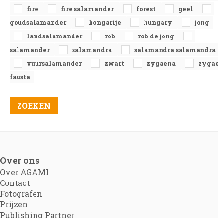
fire
fire salamander
forest
geel
goudsalamander
hongarije
hungary
jong
landsalamander
rob
rob de jong
salamander
salamandra
salamandra salamandra
vuursalamander
zwart
zygaena
zyga
fausta
Over ons
Over AGAMI
Contact
Fotografen
Prijzen
Publishing Partner