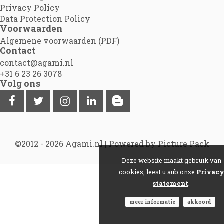
Privacy Policy
Data Protection Policy
Voorwaarden
Algemene voorwaarden (PDF)
Contact
contact@agami.nl
+31 6 23 26 3078
Volg ons
©2012 - 2026
Agami.nl
|
Powered by Picture Pack
Deze website maakt gebruik van
cookies, leest u aub onze
Privac
statement
.
meer informatie
akkoord