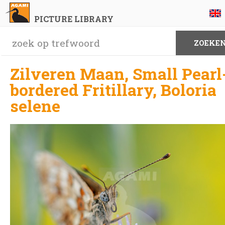
PICTURE LIBRARY
Zilveren Maan, Small Pearl
bordered Fritillary, Boloria
selene