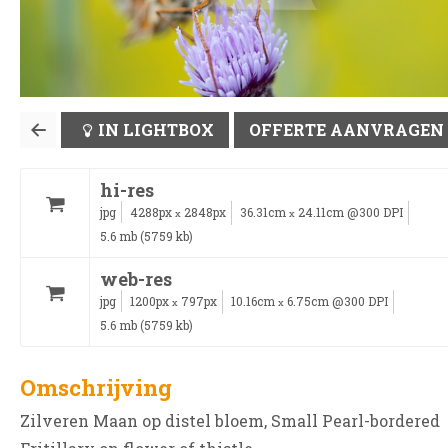
IN LIGHTBOX
OFFERTE AANVRAGEN
hi-res
jpg
4288px
2848px
36.31cm
24.11cm @300 DPI
x
x
5.6 mb (5759 kb)
web-res
jpg
1200px
797px
10.16cm
6.75cm @300 DPI
x
x
5.6 mb (5759 kb)
Omschrijving
Zilveren Maan op distel bloem, Small Pearl-bordered