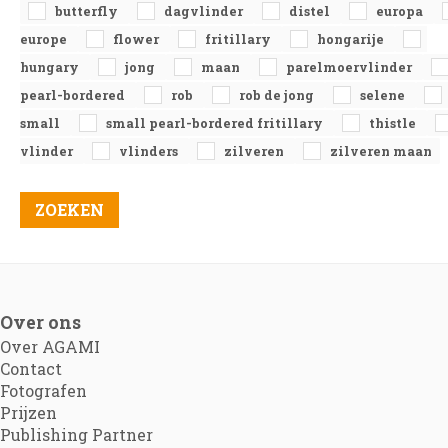
butterfly
dagvlinder
distel
europa
europe
flower
fritillary
hongarije
hungary
jong
maan
parelmoervlinder
pearl-bordered
rob
rob de jong
selene
small
small pearl-bordered fritillary
thistle
vlinder
vlinders
zilveren
zilveren maan
Over ons
Over AGAMI
Contact
Fotografen
Prijzen
Publishing Partner