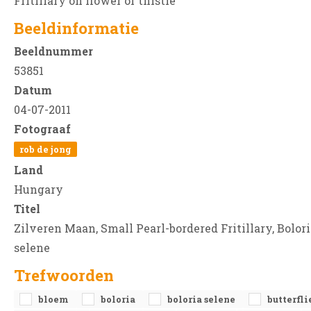
Fritillary on flower of thistle
Beeldinformatie
Beeldnummer
53851
Datum
04-07-2011
Fotograaf
rob de jong
Land
Hungary
Titel
Zilveren Maan, Small Pearl-bordered Fritillary, Bolor
selene
Trefwoorden
bloem
boloria
boloria selene
butterfli