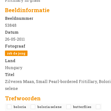
Fritillary in grass
Beeldinformatie
Beeldnummer
53848
Datum
26-05-2011
Fotograaf
rob de jong
Land
Hungary
Titel
Zilveren Maan, Small Pearl-bordered Fritillary, Bolor
selene
Trefwoorden
boloria
boloria selene
butterflies