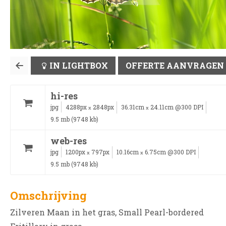
IN LIGHTBOX
OFFERTE AANVRAGEN
hi-res
jpg
4288px
2848px
36.31cm
24.11cm @300 DPI
x
x
9.5 mb (9748 kb)
web-res
jpg
1200px
797px
10.16cm
6.75cm @300 DPI
x
x
9.5 mb (9748 kb)
Omschrijving
Zilveren Maan in het gras, Small Pearl-bordered