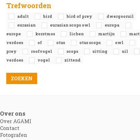
Trefwoorden
adult
bird
bird of prey
dwergooruil
eurasian
eurasian scops owl
europa
europe
korstmos
lichen
martijn
mart
verdoes
of
otus
otus scops
owl
prey
roofvogel
scops
sitting
uil
verdoes
vogel
zittend
Over ons
Over AGAMI
Contact
Fotografen