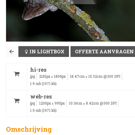
IN LIGHTBOX
OFFERTE AANVRAGEN
hi-res
jpg
2181px
1809px
18.47cm
15.32cm @300 DPI
x
x
1.9 mb (1971 kb)
web-res
jpg
1200px
995px
10.16cm
8.42cm @300 DPI
x
x
1.9 mb (1971 kb)
Omschrijving