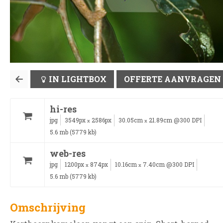
IN LIGHTBOX
OFFERTE AANVRAGEN
hi-res
jpg
3549px
2586px
30.05cm
21.89cm @300 DPI
x
x
5.6 mb (5779 kb)
web-res
jpg
1200px
874px
10.16cm
7.40cm @300 DPI
x
x
5.6 mb (5779 kb)
Omschrijving