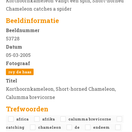
Korthoornkameleon vangt een spin, Short-horned
Chameleon catches a spider
Beeldinformatie
Beeldnummer
53728
Datum
05-03-2005
Fotograaf
roy de haas
Titel
Korthoornkameleon, Short-horned Chameleon,
Calumma brevicorne
Trefwoorden
africa
afrika
calumma brevicorne
catching
chameleon
de
endeem