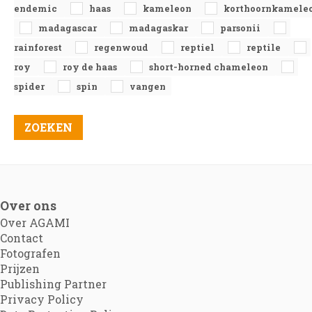
endemic
haas
kameleon
korthoornkamele
madagascar
madagaskar
parsonii
rainforest
regenwoud
reptiel
reptile
roy
roy de haas
short-horned chameleon
spider
spin
vangen
Over ons
Over AGAMI
Contact
Fotografen
Prijzen
Publishing Partner
Privacy Policy