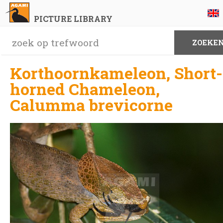
PICTURE LIBRARY
Korthoornkameleon, Short-
horned Chameleon,
Calumma brevicorne