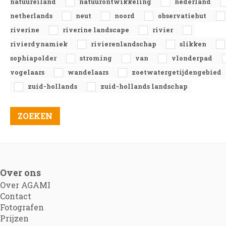
natuureiland
natuurontwikkeling
nederland
netherlands
neut
noord
observatiehut
riverine
riverine landscape
rivier
rivierdynamiek
rivierenlandschap
slikken
sophiapolder
stroming
van
vlonderpad
vogelaars
wandelaars
zoetwatergetijdengebied
zuid-hollands
zuid-hollands landschap
Over ons
Over AGAMI
Contact
Fotografen
Prijzen