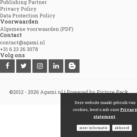
Publishing Partner
Privacy Policy
Data Protection Policy
Voorwaarden
Algemene voorwaarden (PDF)
Contact
contact@agami.nl
+31 6 23 26 3078
Volg ons
©2012 - 2026
Agami.nl
|
Powered by Picture Pack
Deze website maakt gebruik van
cookies, leest u aub onze
Privac
statement
.
meer informatie
akkoord