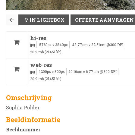
IN LIGHTBOX
OFFERTE AANVRAGEN
hi-res
jpg
5760px
3840px
48.77cm
32.51cm @300 DPI
x
x
20.9 mb (21451 kb)
web-res
jpg
1200px
800px
10.16cm
6.77cm @300 DPI
x
x
20.9 mb (21451 kb)
Omschrijving
Sophia Polder
Beeldinformatie
Beeldnummer