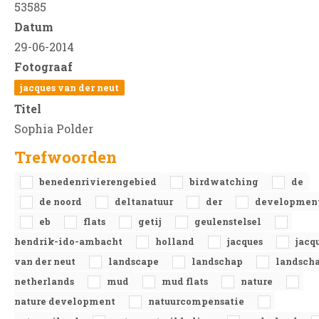
53585
Datum
29-06-2014
Fotograaf
jacques van der neut
Titel
Sophia Polder
Trefwoorden
benedenrivierengebied
birdwatching
de
de noord
deltanatuur
der
developmen
eb
flats
getij
geulenstelsel
hendrik-ido-ambacht
holland
jacques
jacq
van der neut
landscape
landschap
landsch
netherlands
mud
mud flats
nature
nature development
natuurcompensatie