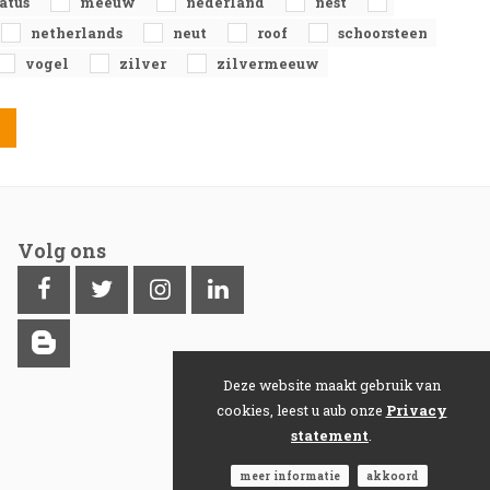
tatus
meeuw
nederland
nest
netherlands
neut
roof
schoorsteen
vogel
zilver
zilvermeeuw
Volg ons
Deze website maakt gebruik van
cookies, leest u aub onze
Privacy
statement
.
meer informatie
akkoord