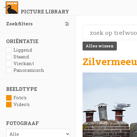
PICTURE LIBRARY
Zoekfilters
ORIËNTATIE
Alles wissen
Liggend
Staand
Zilvermeeu
Vierkant
Panoramisch
BEELDTYPE
Foto's
Video's
FOTOGRAAF