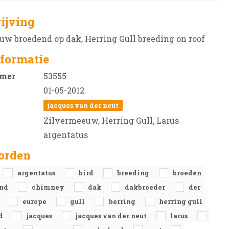
ijving
w broedend op dak, Herring Gull breeding on roof
formatie
mer
53555
01-05-2012
jacques van der neut
Zilvermeeuw, Herring Gull, Larus
argentatus
orden
argentatus
bird
breeding
broeden
end
chimney
dak
dakbroeder
der
a
europe
gull
herring
herring gull
nd
jacques
jacques van der neut
larus