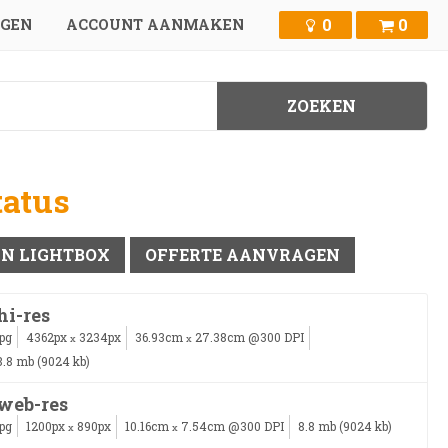
0
0
GGEN
ACCOUNT AANMAKEN
tatus
IN LIGHTBOX
OFFERTE AANVRAGEN
hi-res
jpg
4362px
3234px
36.93cm
27.38cm @300 DPI
x
x
8.8 mb (9024 kb)
web-res
jpg
1200px
890px
10.16cm
7.54cm @300 DPI
8.8 mb (9024 kb)
x
x