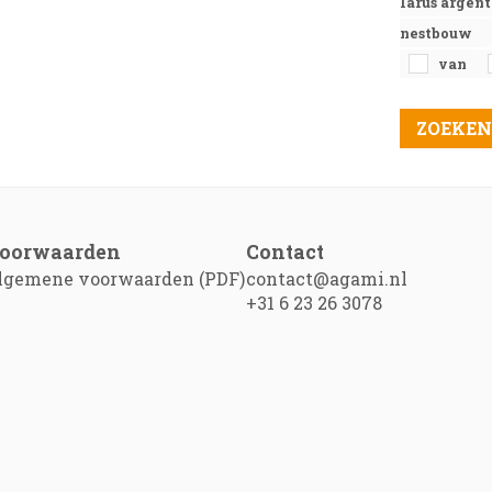
larus argen
nestbouw
van
oorwaarden
Contact
lgemene voorwaarden (PDF)
contact@agami.nl
+31 6 23 26 3078