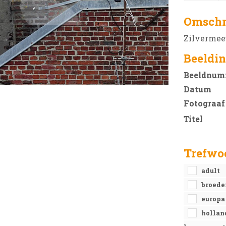
Omschr
Zilvermeeu
Beeldin
Beeldnum
Datum
Fotograaf
Titel
Trefwo
adult
broed
europ
holla