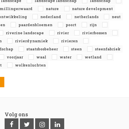
landscape
landscape landschap
landschap
millingerwaard
nature
nature development
ontwikkeling
nederland
netherlands
neut
gen
paardenbloemen
poort
rijn
riverine landscape
rivier
rivierbossen
en
rivierdynamiek
rivieren
ndschap
staatsbosbeheer
steen
steenfabriek
voorjaar
waal
water
wetland
ht
wolkenluchten
Volg ons