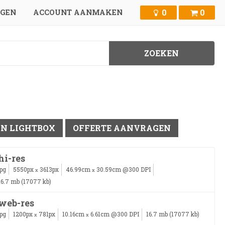
0
0
GGEN
ACCOUNT AANMAKEN
IN LIGHTBOX
OFFERTE AANVRAGEN
hi-res
jpg
5550px
3613px
46.99cm
30.59cm @300 DPI
x
x
16.7 mb (17077 kb)
web-res
jpg
1200px
781px
10.16cm
6.61cm @300 DPI
16.7 mb (17077 kb)
x
x