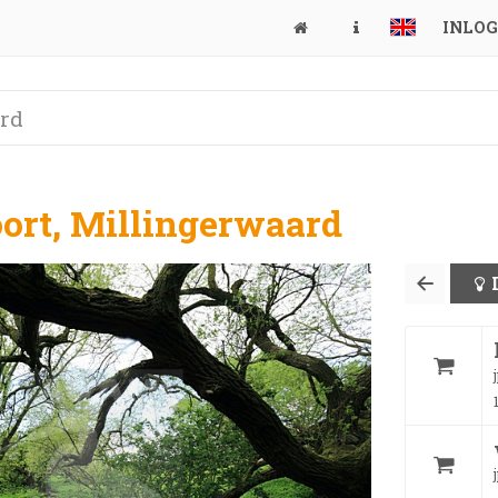
INLO
oort, Millingerwaard