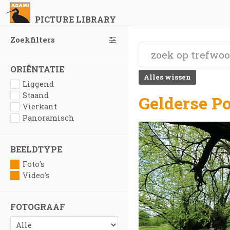
PICTURE LIBRARY
Zoekfilters
ORIËNTATIE
Alles wissen
Liggend
Staand
Gelderse P
Vierkant
Panoramisch
BEELDTYPE
Foto's
Video's
FOTOGRAAF