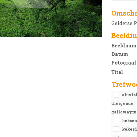
Omschr
Gelderse P
Beeldin
Beeldnum
Datum
Fotograaf
Titel
Trefwo
aluvia
dreigende
gallowayru
hekse
keker