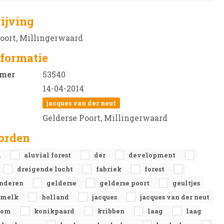
ijving
oort, Millingerwaard
formatie
mer
53540
14-04-2014
jacques van der neut
Gelderse Poort, Millingerwaard
orden
l
aluvial forest
der
development
dreigende lucht
fabriek
forest
nderen
gelderse
gelderse poort
geultjes
nmelk
holland
jacques
jacques van der neut
dom
konikpaard
kribben
laag
laag