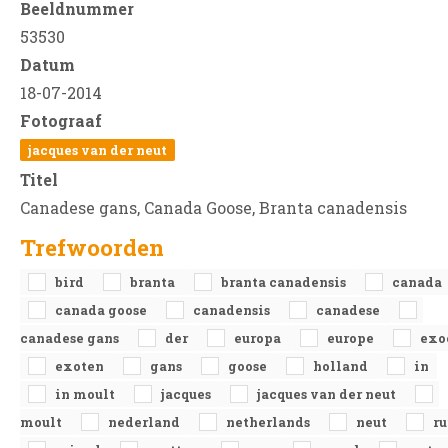
Beeldnummer
53530
Datum
18-07-2014
Fotograaf
jacques van der neut
Titel
Canadese gans, Canada Goose, Branta canadensis
Trefwoorden
bird
branta
branta canadensis
canada
canada goose
canadensis
canadese
canadese gans
der
europa
europe
exo
exoten
gans
goose
holland
in
in moult
jacques
jacques van der neut
moult
nederland
netherlands
neut
ru