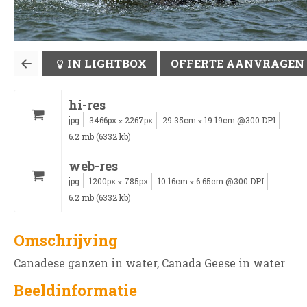
IN LIGHTBOX
OFFERTE AANVRAGEN
hi-res
jpg
3466px
2267px
29.35cm
19.19cm @300 DPI
x
x
6.2 mb (6332 kb)
web-res
jpg
1200px
785px
10.16cm
6.65cm @300 DPI
x
x
6.2 mb (6332 kb)
Omschrijving
Canadese ganzen in water, Canada Geese in water
Beeldinformatie