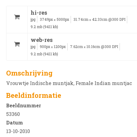
hi-res
jpg
3749px
5000px
31.74cm
42.33cm @300 DPI
x
x
9.2 mb (9411 kb)
web-res
jpg
900px
1200px
7.62cm
10.16cm @300 DPI
x
x
9.2 mb (9411 kb)
Omschrijving
Vrouwtje Indische muntjak, Female Indian muntjac
Beeldinformatie
Beeldnummer
53360
Datum
13-10-2010