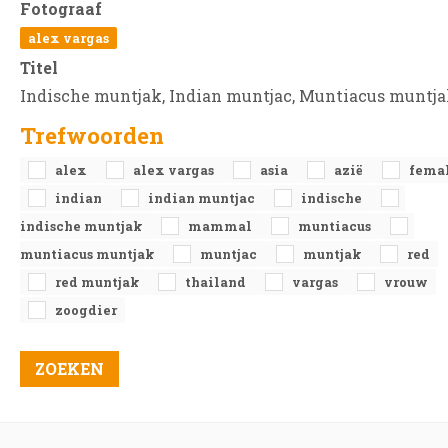
Fotograaf
alex vargas
Titel
Indische muntjak, Indian muntjac, Muntiacus muntj
Trefwoorden
alex
alex vargas
asia
azië
fema
indian
indian muntjac
indische
indische muntjak
mammal
muntiacus
muntiacus muntjak
muntjac
muntjak
red
red muntjak
thailand
vargas
vrouw
zoogdier