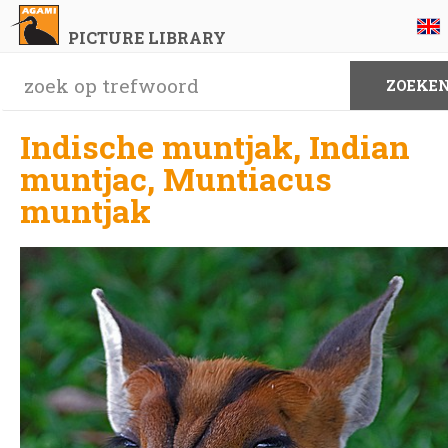
PICTURE LIBRARY
Indische muntjak, Indian
muntjac, Muntiacus
muntjak