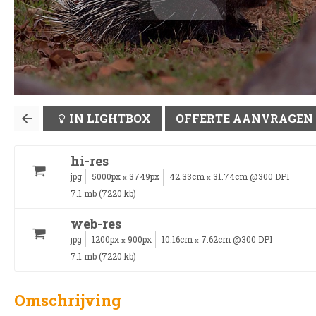
IN LIGHTBOX
OFFERTE AANVRAGEN
hi-res
jpg
5000px
3749px
42.33cm
31.74cm @300 DPI
x
x
7.1 mb (7220 kb)
web-res
jpg
1200px
900px
10.16cm
7.62cm @300 DPI
x
x
7.1 mb (7220 kb)
Omschrijving