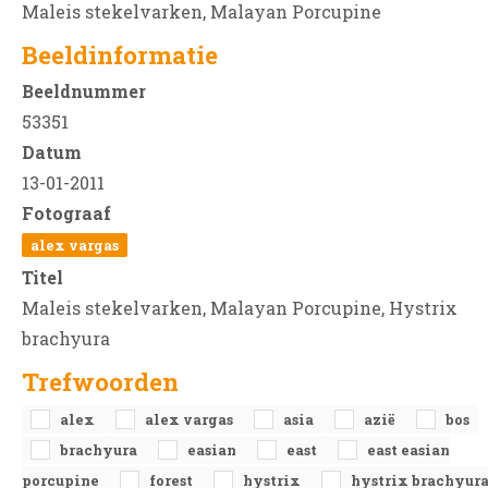
Maleis stekelvarken, Malayan Porcupine
Beeldinformatie
Beeldnummer
53351
Datum
13-01-2011
Fotograaf
alex vargas
Titel
Maleis stekelvarken, Malayan Porcupine, Hystrix
brachyura
Trefwoorden
alex
alex vargas
asia
azië
bos
brachyura
easian
east
east easian
porcupine
forest
hystrix
hystrix brachyur