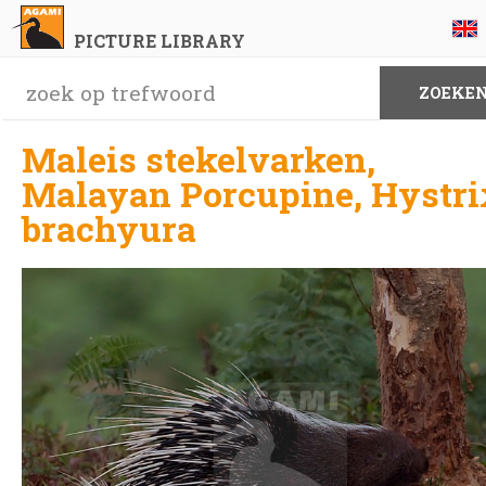
PICTURE LIBRARY
Maleis stekelvarken,
Malayan Porcupine, Hystri
brachyura