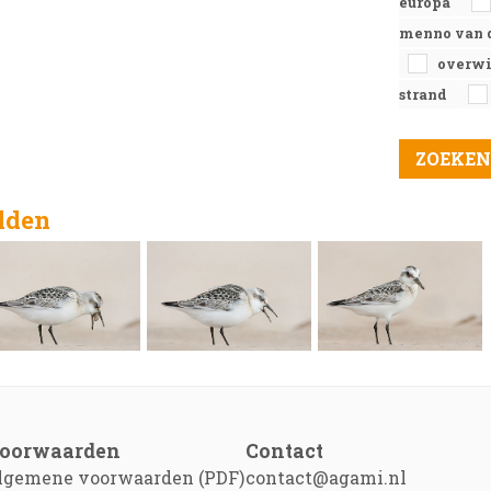
europa
menno van 
overw
strand
elden
oorwaarden
Contact
lgemene voorwaarden (PDF)
contact@agami.nl