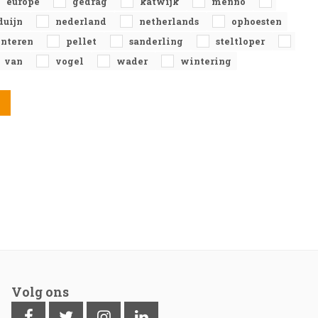
europe
gedrag
katwijk
menno
duijn
nederland
netherlands
ophoesten
interen
pellet
sanderling
steltloper
van
vogel
wader
wintering
Volg ons