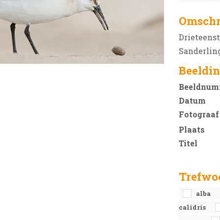
Omschr
Drieteenst
Sanderling
Beeldin
Beeldnum
Datum
Fotograaf
Plaats
Titel
Trefwo
alba
calidris