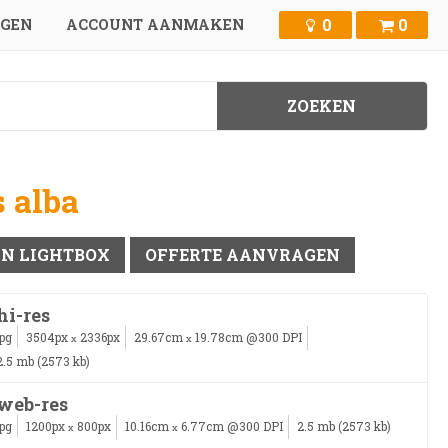
0
0
GGEN
ACCOUNT AANMAKEN
s alba
IN LIGHTBOX
OFFERTE AANVRAGEN
hi-res
jpg
3504px
2336px
29.67cm
19.78cm @300 DPI
x
x
2.5 mb (2573 kb)
web-res
jpg
1200px
800px
10.16cm
6.77cm @300 DPI
2.5 mb (2573 kb)
x
x