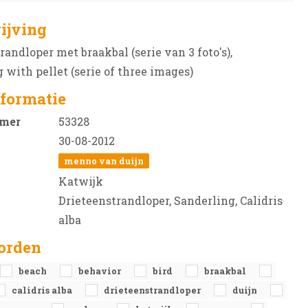
ijving
randloper met braakbal (serie van 3 foto's),
 with pellet (serie of three images)
formatie
mer
53328
30-08-2012
menno van duijn
Katwijk
Drieteenstrandloper, Sanderling, Calidris
alba
orden
beach
behavior
bird
braakbal
calidris alba
drieteenstrandloper
duijn