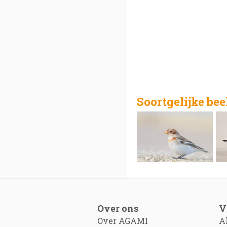
Soortgelijke be
Over ons
V
Over AGAMI
A