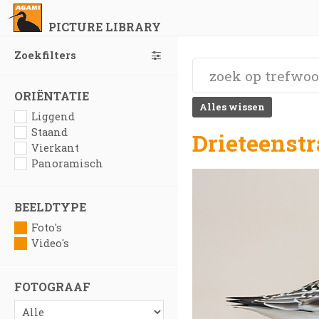
PICTURE LIBRARY
Zoekfilters
ORIËNTATIE
Alles wissen
Liggend
Staand
Drieteenstr
Vierkant
Panoramisch
BEELDTYPE
Foto's
Video's
FOTOGRAAF