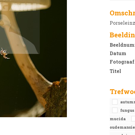
Omschr
Porselein
Beeldin
Beeldnum
Datum
Fotograaf
Titel
Trefwo
autum
fungus
mucida
oudemansie