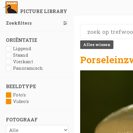
PICTURE LIBRARY
Zoekfilters
ORIËNTATIE
Alles wissen
Liggend
Staand
Porseleinz
Vierkant
Panoramisch
BEELDTYPE
Foto's
Video's
FOTOGRAAF