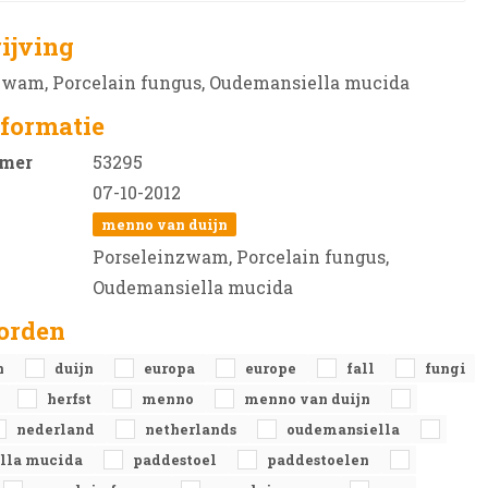
ijving
zwam, Porcelain fungus, Oudemansiella mucida
formatie
mer
53295
07-10-2012
menno van duijn
Porseleinzwam, Porcelain fungus,
Oudemansiella mucida
orden
n
duijn
europa
europe
fall
fungi
herfst
menno
menno van duijn
nederland
netherlands
oudemansiella
lla mucida
paddestoel
paddestoelen