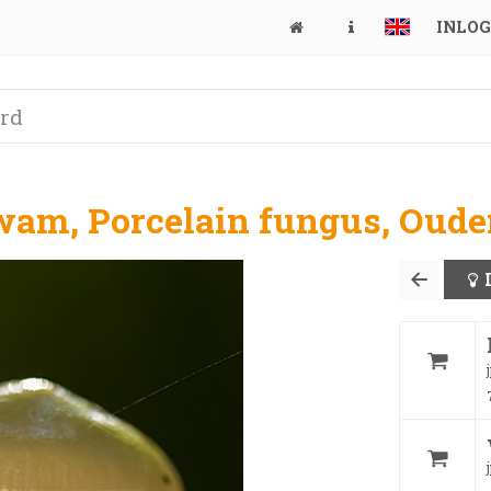
INLO
wam, Porcelain fungus, Oud