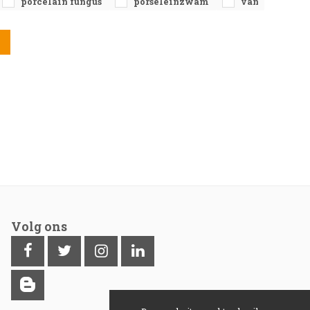
porcelain fungus
porseleinzwam
van
Volg ons