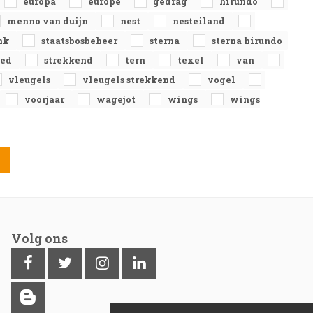
europa
europe
gedrag
hirundo
menno van duijn
nest
nesteiland
nk
staatsbosbeheer
sterna
sterna hirundo
ted
strekkend
tern
texel
van
vleugels
vleugels strekkend
vogel
voorjaar
wagejot
wings
wings
Volg ons