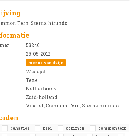
ijving
Common Tern, Sterna hirundo
formatie
mer
53240
25-05-2012
menno van duijn
Wagejot
Texe
Netherlands
Zuid-holland
Visdief, Common Tern, Sterna hirundo
orden
behavior
bird
common
common tern