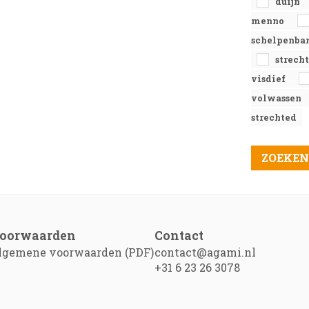
duijn
menno
schelpenba
strech
visdief
volwassen
strechted
oorwaarden
Contact
lgemene voorwaarden (PDF)
contact@agami.nl
+31 6 23 26 3078