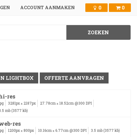
0
0
GGEN
ACCOUNT AANMAKEN
IN LIGHTBOX
OFFERTE AANVRAGEN
hi-res
jpg
3281px
2187px
27.78cm
18.52cm @300 DPI
x
x
3.5 mb (3577 kb)
web-res
jpg
1200px
800px
10.16cm
6.77cm @300 DPI
3.5 mb (3577 kb)
x
x