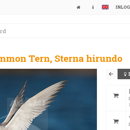
INLO
ommon Tern, Sterna hirundo