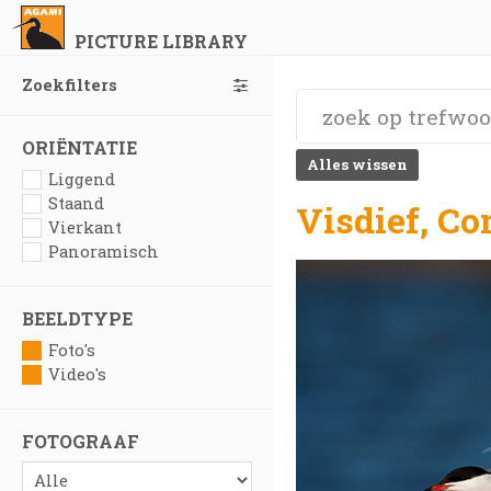
PICTURE LIBRARY
Zoekfilters
ORIËNTATIE
Alles wissen
Liggend
Staand
Visdief, C
Vierkant
Panoramisch
BEELDTYPE
Foto's
Video's
FOTOGRAAF