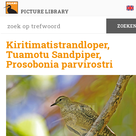
PICTURE LIBRARY
Kiritimatistrandloper,
Tuamotu Sandpiper,
Prosobonia parvirostri