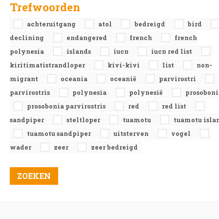
Trefwoorden
achteruitgang
atol
bedreigd
bird
declining
endangered
french
french
polynesia
islands
iucn
iucn red list
kiritimatistrandloper
kivi-kivi
list
non-
migrant
oceania
oceanië
parvirostri
parvirostris
polynesia
polynesië
prosoboni
prosobonia parvirostris
red
red list
sandpiper
steltloper
tuamotu
tuamotu isla
tuamotu sandpiper
uitsterven
vogel
wader
zeer
zeer bedreigd