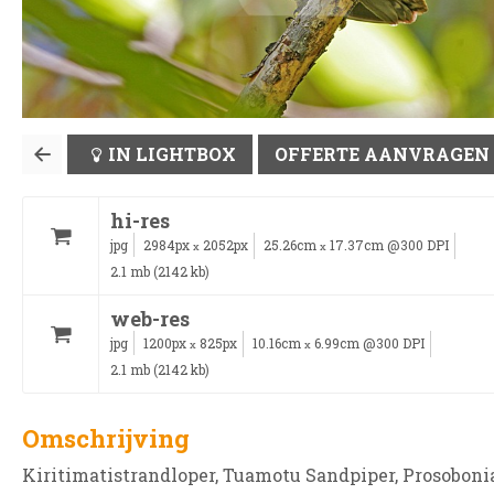
IN LIGHTBOX
OFFERTE AANVRAGEN
hi-res
jpg
2984px
2052px
25.26cm
17.37cm @300 DPI
x
x
2.1 mb (2142 kb)
web-res
jpg
1200px
825px
10.16cm
6.99cm @300 DPI
x
x
2.1 mb (2142 kb)
Omschrijving
Kiritimatistrandloper, Tuamotu Sandpiper, Prosoboni