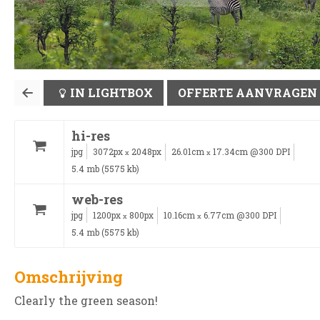
IN LIGHTBOX
OFFERTE AANVRAGEN
hi-res
jpg
3072px
2048px
26.01cm
17.34cm @300 DPI
x
x
5.4 mb (5575 kb)
web-res
jpg
1200px
800px
10.16cm
6.77cm @300 DPI
x
x
5.4 mb (5575 kb)
Omschrijving
Clearly the green season!