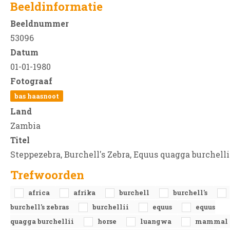
Beeldinformatie
Beeldnummer
53096
Datum
01-01-1980
Fotograaf
bas haasnoot
Land
Zambia
Titel
Steppezebra, Burchell's Zebra, Equus quagga burchelli
Trefwoorden
africa
afrika
burchell
burchell's
burchell's zebras
burchellii
equus
equus
quagga burchellii
horse
luangwa
mammal