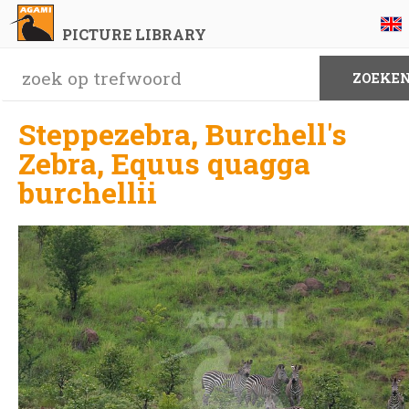
PICTURE LIBRARY
Steppezebra, Burchell's
Zebra, Equus quagga
burchellii