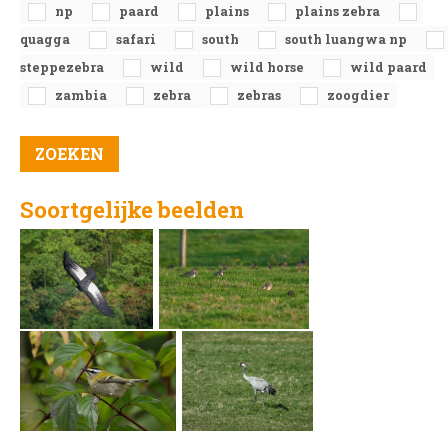
np
paard
plains
plains zebra
quagga
safari
south
south luangwa np
steppezebra
wild
wild horse
wild paard
zambia
zebra
zebras
zoogdier
Soortgelijke beelden