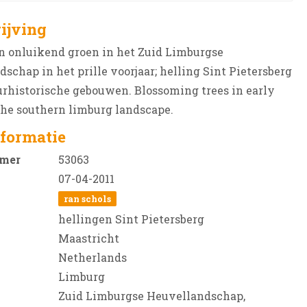
ijving
n onluikend groen in het Zuid Limburgse
schap in het prille voorjaar; helling Sint Pietersberg
rhistorische gebouwen. Blossoming trees in early
the southern limburg landscape.
formatie
mer
53063
07-04-2011
ran schols
hellingen Sint Pietersberg
Maastricht
Netherlands
Limburg
Zuid Limburgse Heuvellandschap,