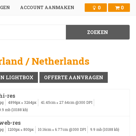
0
0
GGEN
ACCOUNT AANMAKEN
land / Netherlands
IN LIGHTBOX
OFFERTE AANVRAGEN
hi-res
jpg
4896px
3264px
41.45cm
27.64cm @300 DPI
x
x
9.9 mb (10188 kb)
web-res
jpg
1200px
800px
10.16cm
6.77cm @300 DPI
9.9 mb (10188 kb)
x
x