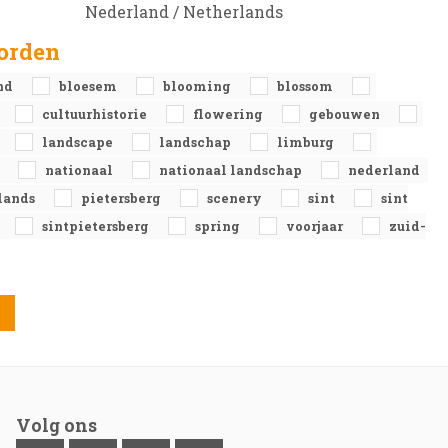
Nederland / Netherlands
orden
nd
bloesem
blooming
blossom
cultuurhistorie
flowering
gebouwen
landscape
landschap
limburg
d
nationaal
nationaal landschap
nederland
lands
pietersberg
scenery
sint
sint
sintpietersberg
spring
voorjaar
zuid-
Volg ons