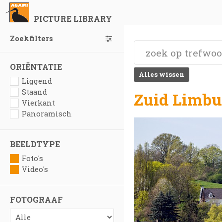
PICTURE LIBRARY
Zoekfilters
ORIËNTATIE
Alles wissen
Liggend
Staand
Zuid Limbu
Vierkant
Panoramisch
BEELDTYPE
Foto's
Video's
FOTOGRAAF