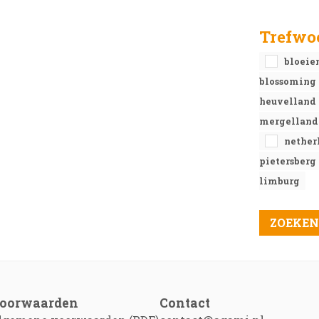
Trefwo
bloeie
blossoming
heuvelland
mergellan
nether
pietersberg
limburg
oorwaarden
Contact