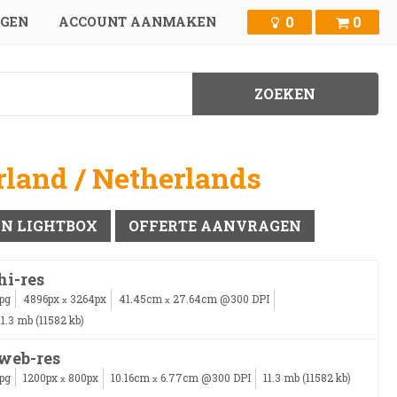
0
0
GGEN
ACCOUNT AANMAKEN
land / Netherlands
IN LIGHTBOX
OFFERTE AANVRAGEN
hi-res
jpg
4896px
3264px
41.45cm
27.64cm @300 DPI
x
x
11.3 mb (11582 kb)
web-res
jpg
1200px
800px
10.16cm
6.77cm @300 DPI
11.3 mb (11582 kb)
x
x