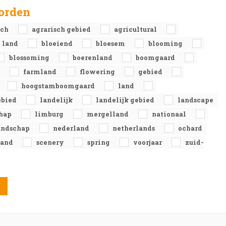
orden
sch
agrarisch gebied
agricultural
l land
bloeiend
bloesem
blooming
blossoming
boerenland
boomgaard
e
farmland
flowering
gebied
hoogstamboomgaard
land
ebied
landelijk
landelijk gebied
landscape
chap
limburg
mergelland
nationaal
landschap
nederland
netherlands
ochard
land
scenery
spring
voorjaar
zuid-