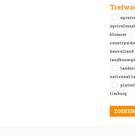
Trefwo
agrari
agricultura
blossom
countrysid
heuvelland
landbouwg
lands
nationaal 
platte
limburg