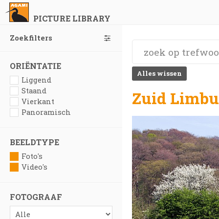
PICTURE LIBRARY
Zoekfilters
ORIËNTATIE
Alles wissen
Liggend
Staand
Zuid Limbu
Vierkant
Panoramisch
BEELDTYPE
Foto's
Video's
FOTOGRAAF