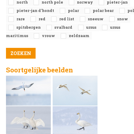
north
north pole
norway
pieter-jan
pieter-jan d'hondt
polar
polar bear
po
rare
red
red list
sneeuw
snow
spitsbergen
svalbard
ursus
ursus
maritimus
vrouw
zeldzaam
Soortgelijke beelden