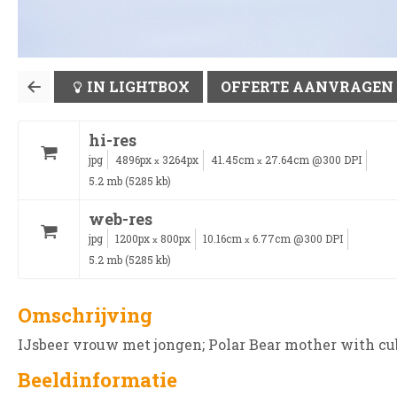
IN LIGHTBOX
OFFERTE AANVRAGEN
hi-res
jpg
4896px
3264px
41.45cm
27.64cm @300 DPI
x
x
5.2 mb (5285 kb)
web-res
jpg
1200px
800px
10.16cm
6.77cm @300 DPI
x
x
5.2 mb (5285 kb)
Omschrijving
IJsbeer vrouw met jongen; Polar Bear mother with cu
Beeldinformatie