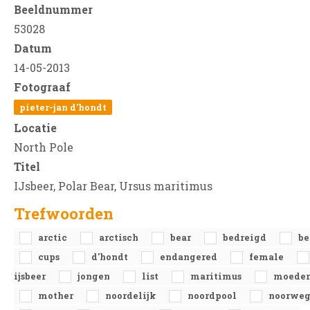
Beeldnummer
53028
Datum
14-05-2013
Fotograaf
pieter-jan d'hondt
Locatie
North Pole
Titel
IJsbeer, Polar Bear, Ursus maritimus
Trefwoorden
arctic
arctisch
bear
bedreigd
be
cups
d'hondt
endangered
female
ijsbeer
jongen
list
maritimus
moeder
mother
noordelijk
noordpool
noorwe