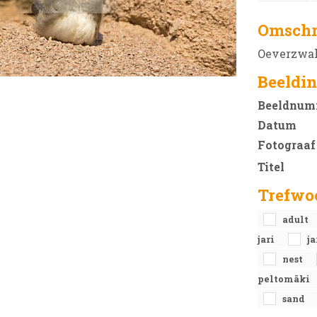
Omschr
Oeverzwalu
Beeldin
Beeldnum
Datum
Fotograaf
Titel
Trefwo
adult
jari
j
nest
peltomäki
sand