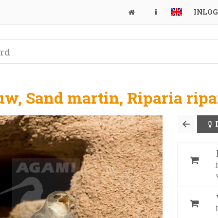
INLO
w, Sand martin, Riparia ripa