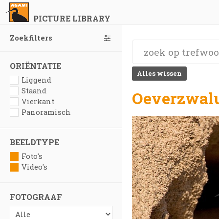
PICTURE LIBRARY
Zoekfilters
ORIËNTATIE
Alles wissen
Liggend
Staand
Oeverzwalu
Vierkant
Panoramisch
BEELDTYPE
Foto's
Video's
FOTOGRAAF