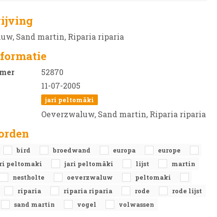
ijving
w, Sand martin, Riparia riparia
formatie
mer
52870
11-07-2005
jari peltomäki
Oeverzwaluw, Sand martin, Riparia riparia
orden
bird
broedwand
europa
europe
ari peltomaki
jari peltomäki
lijst
martin
nestholte
oeverzwaluw
peltomaki
riparia
riparia riparia
rode
rode lijst
sand martin
vogel
volwassen