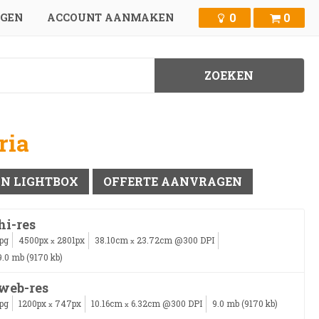
0
0
GGEN
ACCOUNT AANMAKEN
ria
IN LIGHTBOX
OFFERTE AANVRAGEN
hi-res
jpg
4500px
2801px
38.10cm
23.72cm @300 DPI
x
x
9.0 mb (9170 kb)
web-res
jpg
1200px
747px
10.16cm
6.32cm @300 DPI
9.0 mb (9170 kb)
x
x